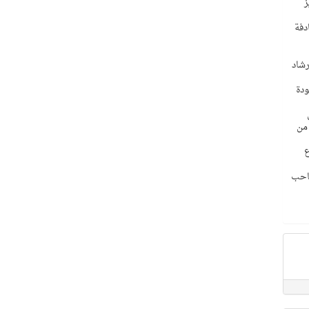
ز
دفة
رشاد
ومشروع “AIROTRACE” لمراقبة جودة
من
 من القطاع
صاحب