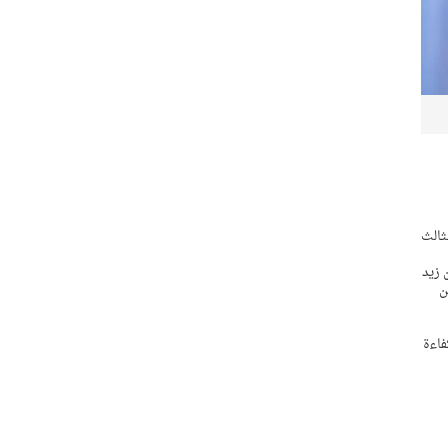
ثالث
 زيد
ن
فع كفاءة