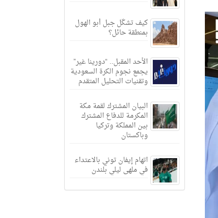
كيف تشكّل جبل أبو الهول
بمنطقة حائل؟
الأحد المقبل.. “دورينا غير”
يجمع نجوم الكرة السعودية
وتقنيات التحليل المتقدم
البيان المشترك لقمة مكة
المكرمة للدفاع المشترك
بين المملكة وتركيا
وباكستان
اتهام إيفان توني بالاعتداء
في ملهى ليلي بلندن