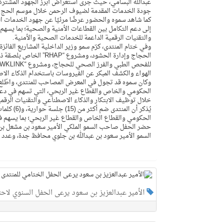
عبدالله البسامي، حيث جرى استعراض أبرز الجهود المشتركة 
جودة الخدمات المقدمة لضيوف الرحمن خلال موسم الحج.
كما شاهد سموه والحضور عرضًا مرئيًا عن جهود الخدمات ال
إلى دعم التكامل بين القطاعات الأمنية والصحية؛ بما يسهم
والتقنيات الرقمية الداعمة للخدمات الصحية والأمنية.
وفي ختام المنتدى، كرّم سمو وزير الداخلية المشاريع الفائ
الحجاج وإدارة الحشود،
الهواء والكشف المبكر عن الفيروسات باستخدام الذكاء الا
وكان سموه قد تجول في المعرض المصاحب للمنتدى، واطّلع 
الحكومي والخاص والقطاع غير الربحي، التي تسهم في دعم
خلال توظيف الابتكار والذكاء الاصطناعي والتقنيات الرقمية ا
الحكومي والقطاع الخاص والقطاع غير الربحي؛ بما يسهم في
حضر الحفل صاحب السمو الملكي الأمير سعود بن مشعل بن عب
السمو الأمير سعود بن عبدالله بن جلوي محافظ جدة، وعدد م
الأمير عبدالعزيز بن سعود يرعى الحفل السنوي لاحتفاء جام