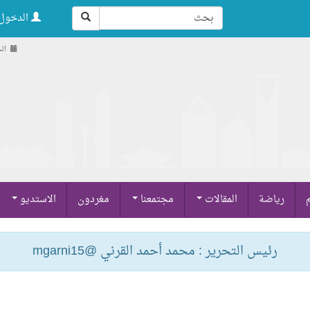
الدخول 
الجمعة
م
رياضة
المقالات
مجتمعنا
مغردون
الاستديو
رئيس التحرير : محمد أحمد القرني @mgarni15