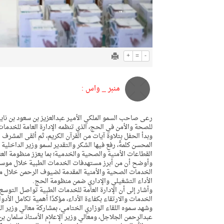
+
=
-
منبر _ واس :
رعى صاحب السمو الملكي الأمير عبدالعزيز بن سعود بن نايف 
للصحة والأمن في الحج، الذي تنظمه الإدارة العامة للخدمات
وبدأ الحفل بتلاوة آيات من القرآن الكريم، ثم ألقى المشرف
المحسن كلمةً، رفع فيها الشكر والتقدير لسمو وزير الداخلي
القطاعات الأمنية والصحية والخدمية؛ بما يعزز منظومة الع
وأوضح أن من أبرز مستهدفات الخدمات الطبية خلال موسم ح
الأداء التشغيلي والإداري ضمن منظومة الحج.
وأشار إلى أن الإدارة العامة للخدمات الطبية تواصل التوس
الخدمات والارتقاء بكفاءة الأداء، مؤكدًا أهمية تكامل ال
وشهد سموه اللقاء الوزاري الختامي، بمشاركة معالي وزير ال
عبدالرحمن الجلاجل، ومعالي وزير الإعلام الأستاذ سلمان بن