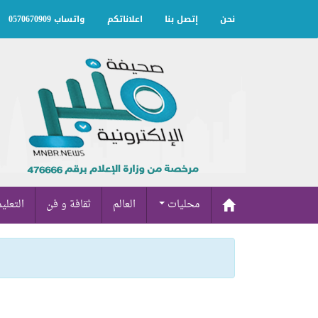
نحن
إتصل بنا
اعلاناتكم
واتساب 0570670909
محليات
العالم
ثقافة و فن
التعلي