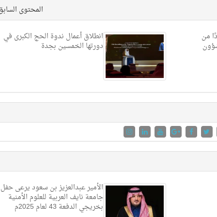
المحتوى الساب
ًا من
انطلاق أعمال ندوة الحج الكبرى في
شؤون
دورتها الخمسين بجدة
الأمير عبدالعزيز بن سعود يرعى حفل
جامعة نايف العربية للعلوم الأمنية
بخريجي الدفعة 43 لعام 2025م