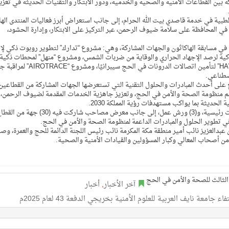
بين القطاعات الأمنية والصحية والخدمية، ودور الابتكار والتقنيات الحديثة في تعزي
طبية في خدمة قاصدي بيت الله الحرام، إلى جانب استعراض أبرز فعاليات المنتدى الها
 في المحافظة على سلامة ضيوف الرحمن، عبر التركيز على الابتكار، وإدارة الحشود،
زة في مسابقة الهاكاثون والجهات المشاركة، وهي: مشروع “تدارك” لتطوير روبوت ذكي لإ
 ومشروع “RHAP” الخاص بلصقة ذكية لرصد الإجهاد الحراري والوقاية من ضربات الشمس، ومشروع “منهل” لمحطات ذكية
للفحص الطبي والفرز الصحي للحجاج، ومشروع “HAWKLINK” لتأمين اتصالات الدرونات في الحج سيبرانيًا، 
صطناعي.
على أحدث المبادرات والحلول التقنية التي تستعرضها الجهات المشاركة من القطاعين
 منظومة الصحة والأمن في الحج، وتعزيز جاهزية الخدمات المقدمة لضيوف الرحمن، 
لحديثة بما يواكب مستهدفات رؤية المملكة 2030.
يُذكر أن المنتدى ضم أكثر من (15) جلسة حوارية، و(6) كلمات رئيسية، و(3) ورش عمل، إلى جانب معرض مصاحب شاركت فيه (30) جهة
 تطوير الحلول والمبادرات الداعمة لمنظومة الصحة والأمن في الحج.
دالعزيز نائب أمير منطقة مكة المكرمة نائب رئيس اللجنة الدائمة للحج والعمرة، و
ن أصحاب المعالي وكبار المسؤولين والقيادات الأمنية والصحية.
آخر الأخبار
,
أخبار
عة نايف العربية للعلوم الأمنية بخريجي الدفعة 43 لعام 2025م