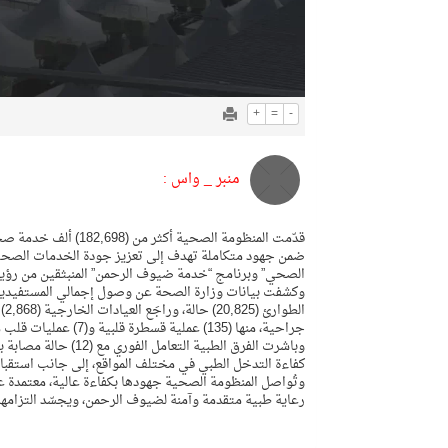
+
=
-
منبر _ واس :
ضمن جهود متكاملة تهدف إلى تعزيز جودة الخدمات الصحية
الصحي” وبرنامج “خدمة ضيوف الرحمن” المنبثقين من رؤية المملكة 2030، لتمكين ضيوف الرحمن من أداء مناس
جراحية، منها (135) عملية قسطرة قلبية و(7) عمليات قلب مفتوح.
وباشرت الفرق الطبية
كفاءة التدخل الطبي في مختلف المواقع، إلى جانب استقبال أكثر من (12,627) اتصالًا عبر مركز الات
وتُواصل المنظومة الصحية جهودها بكفاءة عالية، معتمدة
رعاية طبية متقدمة وآمنة لضيوف الرحمن، ويجسّد التزامه