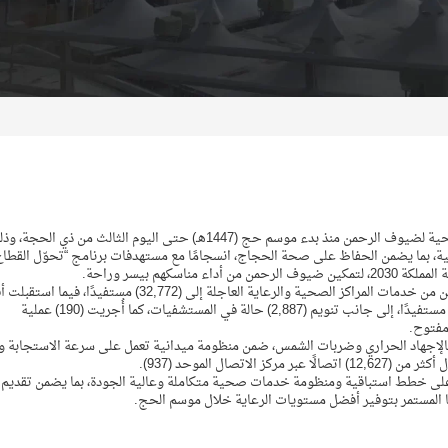
قدّمت المنظومة الصحية أكثر من (182,698) ألف خدمة صحية لضيوف الرحمن منذ بدء موسم حج (1447هـ) حتى اليوم الثالث من ذي الحجة
، بما يضمن الحفاظ على صحة الحجاج، انسجامًا مع مستهدفات برنامج “تحوّل القطاع
كهم بيسر وراحة.
وكشفت بيانات وزارة الصحة عن وصول إجمالي المستفيدين من خدمات المراكز الصحية والرعاية العاجلة إلى (32,772) مستفيدًا
الطوارئ (20,825) حالة، وراجَع العيادات الخارجية (2,868) مستفيدًا، إلى جانب تنويم (2,887) حالة في المستشفيات، كما أُجريت (190) عملية
 التعامل الفوري مع (12) حالة مصابة بالإجهاد الحراري وضربات الشمس، ضمن منظومة ميدانية تعمل على سرعة الاستجابة
صال الموحد (937).
 على خطط استباقية ومنظومة خدمات صحية متكاملة وعالية الجودة، بما يضمن تقديم
ا المستمر بتوفير أفضل مستويات الرعاية خلال موسم الحج.