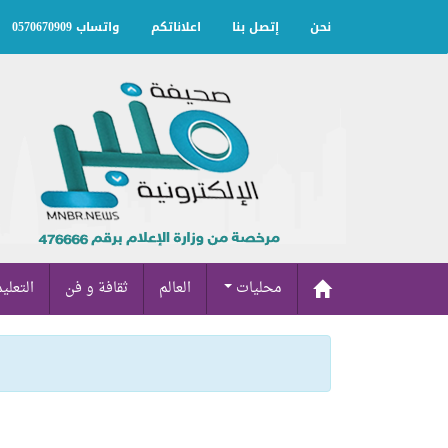
نحن
إتصل بنا
اعلاناتكم
واتساب 0570670909
محليات
العالم
ثقافة و فن
التعلي