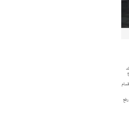
، وذلك
، فيما استقبلت أقسام
 ورفع