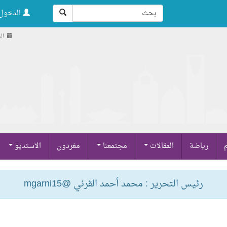
الدخول 
الجمعة
م
رياضة
المقالات
مجتمعنا
مغردون
الاستديو
رئيس التحرير : محمد أحمد القرني @mgarni15