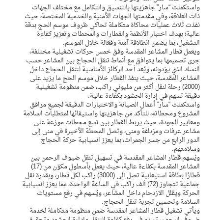
واستكملت “سار” جاهزيتها بالتنسيق والتكامل مع مختلف الجهات
ذات العلاقة، وفي مقدمتها الجهات الأمنية والخدمية المختصة، حيث
نفذت ثلاث عمليات محاكاة متكاملة تحاكي ظروف موسم الحج بدقة
عالية؛ بهدف اختبار الأنظمة والقطارات والمحطات وتعزيز كفاءة
التشغيل، بما يضمن انطلاقة آمنة وفعّالة خلال الموسم.
ويعمل قطار المشاعر المقدسة وفق خمس حركات تشغيلية مختلفة،
جرى تصميمها بما يتوافق مع أنماط تنقل الحجاج بين المشاعر حسب
النسك الذي يؤدونه، ويُعد أحد الركائز الأساسية لتنقل الحجاج داخل
المشاعر المقدسة، حيث ينفذ القطار خلال موسم الحج ما يزيد على
(2000) رحلة لنقل أكثر من مليوني راكب، ضمن منظومة تشغيلية
دقيقة تسهم في إدارة الحشود بكفاءة عالية.
واستكملت “سار” أعمال الصيانة والاختبارات الدقيقة لجميع مرافق
المشروع ومحطاته، للتأكد من جاهزيتها واستيفائها لمتطلبات السلامة
ومعايير الجودة، حيث يربط القطار بين تسع محطات موزعة على
مشاعر عرفات ومزدلفة ومنى، وتصل المحطة الأخيرة في منى إلى
الدور الرابع من جسر الجمرات، بما يعزز انسيابية حركة الحجاج
وسلامتهم.
ويُسهم قطار المشاعر المقدسة في تسهيل تنقل ضيوف الرحمن بين
المشاعر المقدسة بكفاءة عالية، حيث يعمل بأسطول مكوّن من (17)
قطارًا بطاقة استيعابية تصل إلى (3000) راكب لكل قطار، وبقدرة نقل
جماعية تتجاوز (72) ألف راكب في الساعة الواحدة، مما يعزز انسيابية
الحركة ويقلل الازدحام داخل المشاعر، ويُسهم في رفع مستويات
السلامة وتحسين تجربة تنقل الحجاج.
ويأتي تشغيل قطار المشاعر المقدسة ضمن منظومة متكاملة لخدمة
ضيوف الرحمن، تسهم في رفع كفاءة التنقل وإدارة الحشود وتحقيق