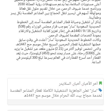
أعلى مستويات السلامة، بما يدعم مستهدفات رؤية المملكة 2030
وبرنامج خدمة ضيوف الرحمن، من خلال تقديم حلول نقل فعالة
وموثوقة تُسهم في تيسير تنقل الحجاج بين المشاعر المقدسة بكل يسر
وطمأنينة.
يُذكر أن تشغيل وصيانة قطار المشاعر المقدسة أُسند إلى الخطوط
الحديدية السعودية “سار” بموجب قرار مجلس الوزراء رقم (538)
وتاريخ 16 / 9 / 1440هـ، في إطار تعزيز كفاءة التشغيل والارتقاء
بجودة الخدمات المقدمة لضيوف الرحمن.
وكانت الخطوط الحديدية السعودية “سار” أعلنت في وقتٍ سابق
خطتها التشغيلية لقطار الحرمين السريع خلال موسم حج 1447هـ،
والتي تتضمن توفير أكثر من (2.21) مليون مقعد عبر تشغيل ما يزيد
على (5300) رحلة، على مسار يمتد لنحو (453) كيلومترًا، حيث يُعد
القطار أحد أسرع القطارات في العالم بسرعة تبلغ 300 كيلومتر في
الساعة.
آخر الأخبار
,
أخبار
,
السلايدر
"سار" تعلن الجاهزية التشغيلية الكاملة لقطار المشاعر المقدسة
لخدمة حجاج بيت الله الحرام خلال موسم حج 1447هـ