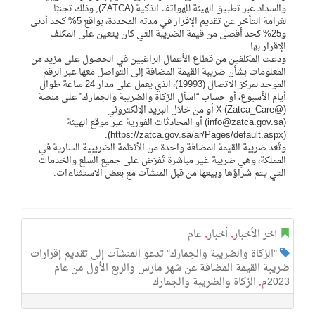
والسداد عبر تطبيق الهيئة للهواتف الذكية (ZATCA), وذلك تجنبًا
لغرامة التأخر عن تقديم الإقرار في مدته المحددة، بواقع 5% كحد أدنى
و25% كحد أقصى من قيمة الضريبة التي كان يتعين على المكلف
الإقرار بها.
ودعت المكلفين من قطاع الأعمال الراغبين في الحصول على مزيد من
المعلومات بشأن ضريبة القيمة المضافة إلى التواصل معها عبر الرقم
الموحد لمركز الاتصال (19993)، الذي يعمل على مدار 24 ساعة طوال
أيام الأسبوع، أو حساب “اسأل الزكاة والضريبة والجمارك” على منصة
(@Zatca_Care) X أو من خلال البريد الإلكتروني
(info@zatca.gov.sa) أو المحادثات الفورية عبر موقع الهيئة
(https://zatca.gov.sa/ar/Pages/default.aspx).
وتُعَد ضريبة القيمة المضافة واحدة من الأنظمة الضريبية السارية في
المملكة، وهي ضريبة غير مباشرة تُفرَض على جميع السلع والخدمات
التي يتم شراؤها وبيعها من قبل المنشآت مع بعض الاستثناءات.
آخر الأخبار
,
أخبار
,
عام
"الزكاة والضريبة والجمارك" تدعو المنشآت إلى تقديم إقرارات
ضريبة القيمة المضافة عن شهر مارس والربع الأول من عام
2023م
,
الزكاة والضريبة والجمارك