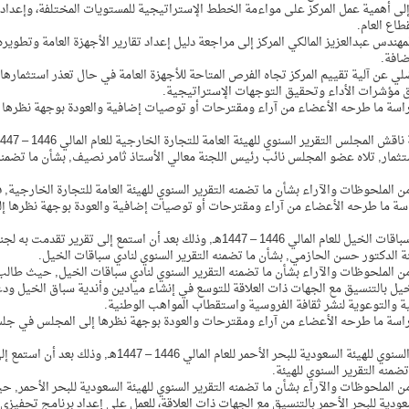
لى أهمية عمل المركز على مواءمة الخطط الإستراتيجية للمستويات المختلفة، وإعداد
اع العام.
س عبدالعزيز المالكي المركز إلى مراجعة دليل إعداد تقارير الأجهزة العامة وتطويره
ضافة.
عن آلية تقييم المركز تجاه الفرص المتاحة للأجهزة العامة في حال تعذر استثمارها
مؤشرات الأداء وتحقيق التوجهات الإستراتيجية.
لدراسة ما طرحه الأعضاء من آراء ومقترحات أو توصيات إضافية والعودة بوجهة نظرها 
ستثمار, تلاه عضو المجلس نائب رئيس اللجنة معالي الأستاذ ثامر نصيف, بشأن ما تضمن
 الملحوظات والآراء بشأن ما تضمنه التقرير السنوي للهيئة العامة للتجارة الخارجية, ف
دراسة ما طرحه الأعضاء من آراء ومقترحات أو توصيات إضافية والعودة بوجهة نظرها إ
كما ناقش المجلس خلال هذه الجلسة التقرير السنوي لنادي سباقات الخيل للعام المالي 1446 – 1447هـ, وذلك بعد أن استمع إلى تقرير تقدمت به ل
 الدكتور حسن الحازمي, بشأن ما تضمنه التقرير السنوي لنادي سباقات الخيل.
من الملحوظات والآراء بشأن ما تضمنه التقرير السنوي لنادي سباقات الخيل, حيث طالب
 بالتنسيق مع الجهات ذات العلاقة للتوسع في إنشاء ميادين وأندية سباق الخيل ودع
ية والتوعوية لنشر ثقافة الفروسية واستقطاب المواهب الوطنية.
لدراسة ما طرحه الأعضاء من آراء ومقترحات والعودة بوجهة نظرها إلى المجلس في جل
في السياق نفسه ناقش المجلس خلال هذه الجلسة التقرير السنوي للهيئة السعودية للبحر الأحمر للعام المالي 1446 – 1447هـ, وذلك بعد أن ا
ضمنه التقرير السنوي للهيئة.
ن الملحوظات والآراء بشأن ما تضمنه التقرير السنوي للهيئة السعودية للبحر الأحمر, ح
ية للبحر الأحمر بالتنسيق مع الجهات ذات العلاقة، للعمل على إعداد برنامج تحفيزي