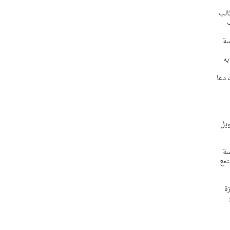
الب
سة
تقدمت به
 دعا
ويل
سة
14هـ, وذلك بعد أن استمع
ة