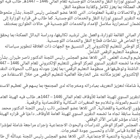
في السياق نفسه أصدر المجلس قرارًا بشأن ما تضمنه التقرير السنوي لوزارة النقل والخدمات اللوجستية للعام المالي 46
لمملكة؛ بما يعزز تكامل وكفاءة منظومة النقل.
قل والاتصالات وتقنية المعلومات, التي تلاها عضو المجلس رئيس اللجنة, بشأن ملحوظ
 التقرير السنوي لوزارة النقل والخدمات اللوجستية, كما طالب في قراره الوزارة إلى
 لضمان استمرارية سلاسل الإمداد والخدمات اللوجستية في حالات الطوارئ بمختلف
لمباني القائمة للوزارة، والعمل على ترشيد تكاليفها، ودراسة البدائل الممكنة؛ بما يحقق
طاع الخاص في نشاطات قطاع النقل والخدمات اللوجستية.
كز الوطني للتعليم الإلكتروني إلى التنسيق مع الجهات ذات العلاقة لتطوير سياساته
 منظومة التعليم الرقمي الشامل.
عليم والبحث العلمي, التي تلاها عضو المجلس رئيس اللجنة الدكتور ناصر طيران, بشأن
ه التقرير السنوي للمركز الوطني للتعليم الإلكتروني للعام المالي 1446 – 1447هـ.
لناشئة وتوظيفها في منظومة التعليم الرقمي؛ بما يُعزز جودته ويواكب التحولات التقن
 الإلكتروني تعزيز مكانته على الخارطة العالمية للتعليم الرقمي من خلال الاستفادة من
ملة؛ لتعزيز التعريف بمبادراته ومخرجاته لدى المجتمع؛ بما يسهم في تعظيم الاستف
كما أصدر المجلس قرارًا آخر خلال الجلسة بشأن ما تضمنه التقرير السنوي للهيئة العامة للأوقاف للعام المالي 1446 – 1447هـ, طالب فيه الهيئة 
تسم بالمرونة، وتتلاءم مع المتغيرات السكانية والاقتصادية والرقمية.
ؤون الإسلامية والقضائية, التي تلاها عضو المجلس نائب رئيس اللجنة الدكتور محمد
 سابقة تجاه ما تضمنه التقرير السنوي للهيئة العامة للأوقاف, داعيًا في قراره الهيئة
 إنشاء مؤشر لقياس الأثر الوقفي.
المجلس المركز الوطني للدراسات والبحوث الاجتماعية بإجراء مراجعة شاملة لمؤشرا
 رفع كفاءة قياس الأداء وتحسين جودة المخرجات.
رد البشرية والتنمية الاجتماعية, التي تلاها عضو المجلس رئيس اللجنة عبدالله آل طا