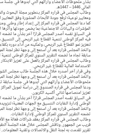
بشأن ملحوظات الأعضاء وآرائهم التي أبدوها في جلسة سابقة
المالي 1446 – 1447هـ.
وطالب المجلس في قراره المركز بـتطوير مجلة البحوث وا
ومعايير نوعية؛ لرفع جودة الأبحاث المنشورة وفق المعايير ال
كما دعا المجلس في قراره المركز إلى إعداد إطار وطني ومن
المؤشرات والبيانات الاجتماعية؛ بما يضمن جودتها وأثرها ا
فيه المركز الوطني لتنمية القطاع غير الربحي إلى التنسي
لتعزيز نمو القطاع غير الربحي، وتمكينه من أداء دوره بكفاء
واتخذ المجلس قراره بعد أن استمع إلى وجهة نظر لجنة المو
سابقة تجاه ما تضمنه التقرير السنوي للمركز الوطني لتنمية 
وطالب المجلس في قراره المركز بالعمل على تعزيز الابتكا
الاستدامة المالية للقطاع غير الربحي.
وفي قرار آخر أصدره خلال هذه الجلسة طالب مجلس الشورى صند
واتخذ المجلس قراره بعد أن استمع إلى وجهة نظر لجنة الميا
ملحوظات الأعضاء وآرائهم التي أبدوها في جلسة سابقة تجاه ما تضمن
ودعا المجلس في قراره الصندوق إلى دراسة تمويل المراكز ا
تعزيز امتصاصها لثاني أكسيد الكربون.
الوطني لإدارة النفايات التنسيق مع الجهات المعنية؛ لتزويده 
واتخذ المجلس قراره بعد أن استمع إلى وجهة نظر لجنة المي
تضمنه التقرير السنوي للمركز الوطني لإدارة النفايات.
وطالب المجلس في قراره المركز بـعقد شراكات فعالة مع الأ
تقرير تقدمت به لجنة النقل والاتصالات وتقنية المعلومات,