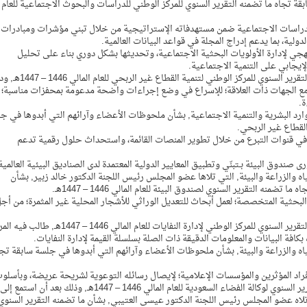
 تجاه ما تضمنه التقرير السنوي للمركز الوطني للدراسات والبحوث الاجتماعية للعام
لدراسات الاجتماعية ضمن مستهدفاته الإستراتيجية من خلال تبني مؤشرات ومبادرات
دولية، بما يدعم إدراج المجلة في قواعد البيانات العالمية.
هجي لإدارة الأولويات البحثية الاجتماعية، وتحديثها بشكل دوري بناء على تحليل
لإيجابي على التنمية الاجتماعية.
في السياق نفسه أصدر المجلس قرارًا آخر بشأن ما تضمنه التقرير السنوي للمركز الوطني لتنمية القطاع غ
ق مع الجهات ذات العلاقة؛ للإسراع في وضع إجراءات واضحة مدعومة بمحفزات مناسبة؛
ة.
ارد البشرية والتنمية الاجتماعية, بشأن ملحوظات الأعضاء وآرائهم التي أبدوها في ج
القطاع غير الربحي.
ر في قنوات التبرع من خلال تطوير المنصات القائمة، واستحداث حلول رقمية تدعم
وق البيئة بـتبنّي وتطبيق المعايير الدولية المعتمدة لدى الصناديق البيئية العالمية
ه والزراعة والبيئة, التي تلاها عضو المجلس رئيس اللجنة الدكتور خالد زبير, بشأن
ه التقرير السنوي لصندوق البيئة للعام المالي 1446 – 1447هـ.
لبحثية المتخصصة؛ لعمل أبحاث للتعديل الوراثي للأشجار المحلية غير المثمرة؛ من أج
في السياق نفسه أصدر المجلس قرارًا آخر بشأن ما تضمنه التقرير السنوي للمركز الوطني لإدارة النفايات للعام المالي 1446 – 1447
بكافة البيانات والمعلومات الدقيقة ذات الصلة بسلسلة القيمة لإدارة النفايات.
اه والزراعة والبيئة, بشأن ملحوظات الأعضاء وآرائهم التي أبدوها في جلسة سابقة تجا
فراد المؤثرين والمؤسسات الإعلامية؛ لإيصال رسائله التوعوية لشريحة عريضة، وبأسلو
قريب من الجمهور, وناقش المجلس خلال هذه الجلسة التقرير السنوي لوكالة الفضاء السعودية للعام المالي 1446 – 1447هـ, وذلك بعد أن استمع إلى
 تلاه عضو المجلس رئيس اللجنة الدكتور عيسى العتيبي, بشأن ما تضمنه التقرير السنوي