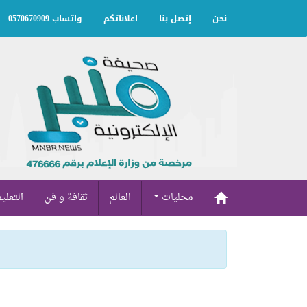
نحن
إتصل بنا
اعلاناتكم
واتساب 0570670909
محليات
العالم
ثقافة و فن
التعلي