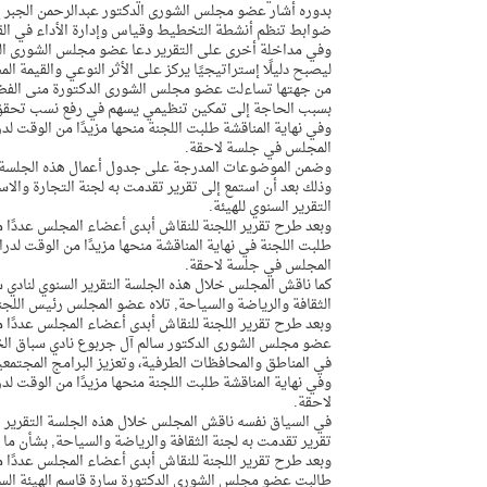
بدوره أشار عضو مجلس الشورى الدكتور عبدالرحمن الجبر إ
ضوابط تنظم أنشطة التخطيط وقياس وإدارة الأداء في القط
وفي مداخلة أخرى على التقرير دعا عضو مجلس الشورى المهند
ليصبح دليلًا إستراتيجيًا يركز على الأثر النوعي والقيمة الم
من جهتها تساءلت عضو مجلس الشورى الدكتورة منى الفضلي 
بسبب الحاجة إلى تمكين تنظيمي يسهم في رفع نسب تحقق 
وفي نهاية المناقشة طلبت اللجنة منحها مزيدًا من الوقت 
المجلس في جلسة لاحقة.
وذلك بعد أن استمع إلى تقرير تقدمت به لجنة التجارة والا
التقرير السنوي للهيئة.
وبعد طرح تقرير اللجنة للنقاش أبدى أعضاء المجلس عددًا من
طلبت اللجنة في نهاية المناقشة منحها مزيدًا من الوقت ل
المجلس في جلسة لاحقة.
الثقافة والرياضة والسياحة, تلاه عضو المجلس رئيس اللجنة
وبعد طرح تقرير اللجنة للنقاش أبدى أعضاء المجلس عددًا 
عضو مجلس الشورى الدكتور سالم آل جربوع نادي سباق الخيل
في المناطق والمحافظات الطرفية، وتعزيز البرامج المجتمع
وفي نهاية المناقشة طلبت اللجنة منحها مزيدًا من الوقت 
لاحقة.
تقرير تقدمت به لجنة الثقافة والرياضة والسياحة, بشأن ما ت
وبعد طرح تقرير اللجنة للنقاش أبدى أعضاء المجلس عددًا م
طالبت عضو مجلس الشورى الدكتورة سارة قاسم الهيئة السعود