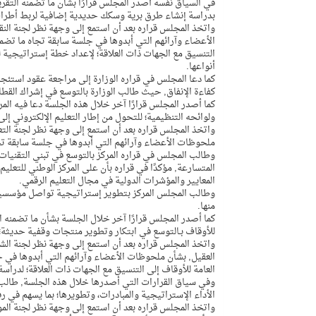
بدراسة إنشاء طرق برية وسكك حديدية إضافية لربط أطراف ا
واتخذ المجلس قراره بعد أن استمع إلى وجهة نظر لجنة الن
الأعضاء وآرائهم التي أبدوها في جلسة سابقة تجاه ما تضمنه
التنسيق مع الجهات ذات العلاقة؛ لإعداد خطة إستراتيجية
أنواعها.
كما دعا المجلس في قراره الوزارة إلى مراجعة عقود استئجار ا
كفاءة الإنفاق, حيث طالب الوزارة بالتوسع في إشراك الق
كما أصدر المجلس قرارًا آخر خلال هذه الجلسة دعا فيه المر
ولوائحه التنظيمية؛ للتحول من إطار التعليم الإلكتروني إلى
واتخذ المجلس قراره بعد أن استمع إلى وجهة نظر لجنة الت
ملحوظات الأعضاء وآرائهم التي أبدوها في جلسة سابقة تجاه ما تضمن
وطالب المجلس في قراره المركز بالتوسع في تبني التقنيات ا
المتسارعة, مؤكدًا في قراره بأن على المركز الوطني للتعليم
المعايير والمؤشرات الدولية في مجال التعليم الرقمي.
وطالب المجلس المركز بتطوير إستراتيجية تواصل مؤسسية شا
منها.
للأوقاف بـالتوسع في ابتكار وتطوير منتجات وقفية حديثة؛ ت
واتخذ المجلس قراره بعد أن استمع إلى وجهة نظر لجنة الش
العقيل, بشأن ملحوظات الأعضاء وآرائهم التي أبدوها في جلسة
العامة للأوقاف إلى التنسيق مع الجهات ذات العلاقة؛ لدراسة
وفي سياق القرارات التي أصدرها خلال هذه الجلسة, طالب 
الأداء الإستراتيجية والمبادرات، وتطويرها؛ بما يسهم في
واتخذ المجلس قراره بعد أن استمع إلى وجهة نظر لجنة الموا