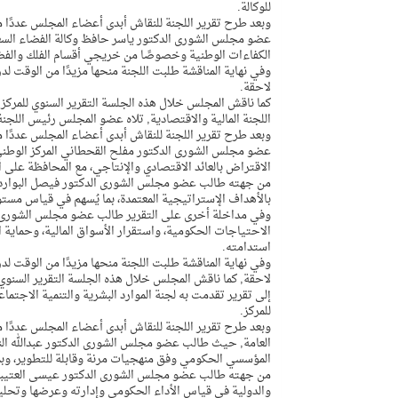
للوكالة.
وبعد طرح تقرير اللجنة للنقاش أبدى أعضاء المجلس عددًا م
عضو مجلس الشورى الدكتور ياسر حافظ وكالة الفضاء السع
الكفاءات الوطنية وخصوصًا من خريجي أقسام الفلك والفض
وفي نهاية المناقشة طلبت اللجنة منحها مزيدًا من الوقت 
لاحقة.
اللجنة المالية والاقتصادية, تلاه عضو المجلس رئيس اللجنة 
وبعد طرح تقرير اللجنة للنقاش أبدى أعضاء المجلس عددًا من
عضو مجلس الشورى الدكتور مفلح القحطاني المركز الوطني 
الاقتراض بالعائد الاقتصادي والإنتاجي، مع المحافظة على
من جهته طالب عضو مجلس الشورى الدكتور فيصل البواردي ال
بالأهداف الإستراتيجية المعتمدة، بما يُسهم في قياس مستوى
وفي مداخلة أخرى على التقرير طالب عضو مجلس الشورى خال
الاحتياجات الحكومية، واستقرار الأسواق المالية، وحماية 
استدامته.
وفي نهاية المناقشة طلبت اللجنة منحها مزيدًا من الوقت 
إلى تقرير تقدمت به لجنة الموارد البشرية والتنمية الاجتم
للمركز.
وبعد طرح تقرير اللجنة للنقاش أبدى أعضاء المجلس عددًا م
العامة, حيث طالب عضو مجلس الشورى الدكتور عبدالله الن
المؤسسي الحكومي وفق منهجيات مرنة وقابلة للتطوير، وبم
من جهته طالب عضو مجلس الشورى الدكتور عيسى العتيبي ا
والدولية في قياس الأداء الحكومي وإدارته وعرضها وتحليله