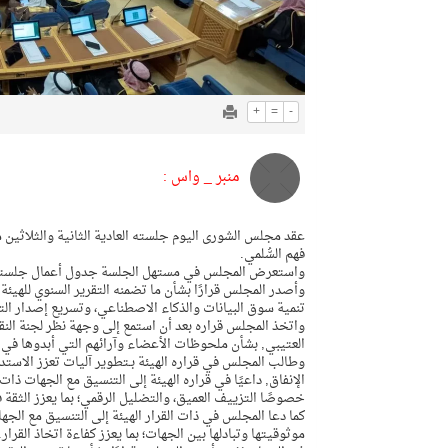
+
=
-
منبر _ واس :
عقد مجلس الشورى اليوم جلسته العادية الثانية والثلاثين 
فهم السُّلمي.
واستعرض المجلس في مستهل الجلسة جدول أعمال جلسته العادي
تنمية سوق البيانات والذكاء الاصطناعي، وتسريع إصدار التر
واتخذ المجلس قراره بعد أن استمع إلى وجهة نظر لجنة الن
العتيبي, بشأن ملحوظات الأعضاء وآرائهم التي أبدوها في جل
وطالب المجلس في قراره الهيئة بـتطوير آليات تعزز الاستدام
الإنفاق, داعيًا في قراره الهيئة إلى التنسيق مع الجهات ذ
خصوصًا التزييف العميق، والتضليل الرقمي؛ بما يعزز الثقة في
كما دعا المجلس في ذات القرار الهيئة إلى التنسيق مع الجه
موثوقيتها وتبادلها بين الجهات؛ بما يعزز كفاءة اتخاذ القرار.