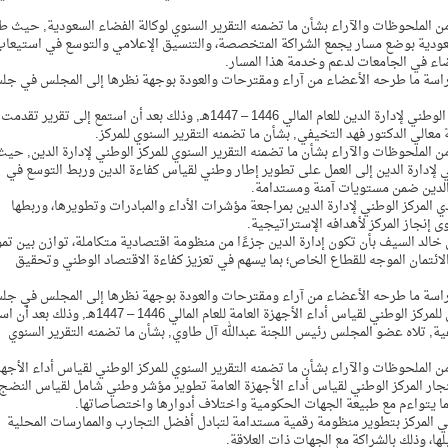
ن الملحوظات والآراء بشأن ما تضمنه التقرير السنوي لوكالة الفضاء السعودية, حيث ط
ودية بوضع مسار يجمع الشراكة المتخصصة، والتنسيق الإعلامي والتوسع في استيعاب
اء في الجامعات لدعم وخدمة هذا المسار.
لدراسة ما طرحه الأعضاء من آراء ومقترحات والعودة بوجهة نظرها إلى المجلس في جل
كما ناقش المجلس خلال هذه الجلسة التقرير السنوي للمركز الوطني لإدارة الدين للعام المالي 1446 – 1447هـ, وذلك بعد أن استمع إلى تقرير 
معالي الدكتور فهد التخيفي, بشأن ما تضمنه التقرير السنوي للمركز.
 الملحوظات والآراء بشأن ما تضمنه التقرير السنوي للمركز الوطني لإدارة الدين, حيث
لإدارة الدين إلى العمل على تطوير إطار وطني لقياس كفاءة الدين وربط التوسع في
 الدين ضمن مستويات آمنة ومستدامة.
مركز الوطني لإدارة الدين بمراجعة مؤشرات الأداء والمبادرات وتطويرها، وربطها
 إنجاز المركز لأهدافه الإستراتيجية.
د السيف بأن تكون إدارة الدين جزءًا من منظومة اقتصادية متكاملة، توازن بين تم
الائتمان الموجه للقطاع الخاص؛ بما يسهم في تعزيز كفاءة الاقتصاد الوطني وتحقيق
لدراسة ما طرحه الأعضاء من آراء ومقترحات والعودة بوجهة نظرها إلى المجلس في جل
لاحقة, كما ناقش المجلس خلال هذه الجلسة التقرير السنوي للمركز الوطني لقياس أداء الأجهزة العامة للعام المالي 1446 – 47
اعية, تلاه عضو المجلس رئيس اللجنة عبدالله آل طاوي, بشأن ما تضمنه التقرير السنوي
ن الملحوظات والآراء بشأن ما تضمنه التقرير السنوي للمركز الوطني لقياس أداء الأجهز
جار المركز الوطني لقياس أداء الأجهزة العامة تطوير مؤشر وطني شامل لقياس النضج
ا يتواءم مع طبيعة الجهات الحكومية واختلاف أدوارها واختصاصاتها.
لمركز بتطوير منظومة رقمية مستدامة لتبادل أفضل التجارب والممارسات المحلية
ا، وذلك بالشراكة مع الجهات ذات العلاقة.