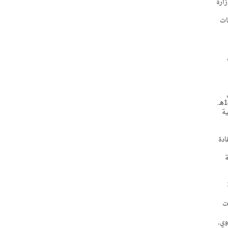
14 – 1447هـ, طالب فيه الوزارة
ات
ية
ادة
العامة
ت
وي,