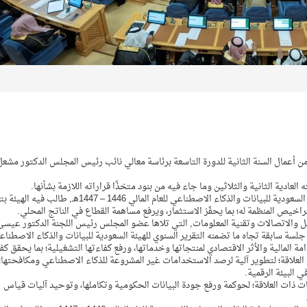
من أعمال السنة الثانية للدورة التاسعة برئاسة معالي نائب رئيس المجلس الدكتور مشعل
ة الثانية والثلاثين وما جاء فيه من بنود متخذًا قراراته اللازمة بشأنها.
وأصدر المجلس قرارًا بشأن ما تضمنه التقرير السنوي للهيئة السعودية للبيانات والذكاء الاصطناعي للعام المالي 1446 – 1447هـ,
اخيص المنظمة له؛ بما يحفّز الاستثمار، ويرفع مساهمة القطاع في الناتج المحلي.
قل والاتصالات وتقنية المعلومات, التي تلاها عضو المجلس رئيس اللجنة الدكتور عيسى
سة سابقة تجاه ما تضمنه التقرير السنوي للهيئة السعودية للبيانات والذكاء الاصطناع
ة المالية والأثر الاقتصادي لمنتجاتها وخدماتها، ورفع كفاءتها التشغيلية؛ بما يحقق كف
ات العلاقة؛ لتطوير آلية لرصد الاستخدامات غير المشروعة للذكاء الاصطناعي ومكافحتها؛
 البيئة الرقمية.
ات ذات العلاقة؛ لحوكمة ورفع جودة البيانات الحكومية وتكاملها، وتوحيد آليات قياس