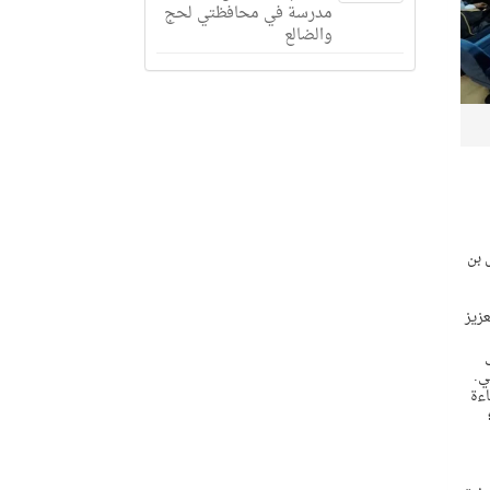
مدرسة في محافظتي لحج
والضالع
 بن
 طالب فيه الهيئة بتعزيز
ي.
اءة