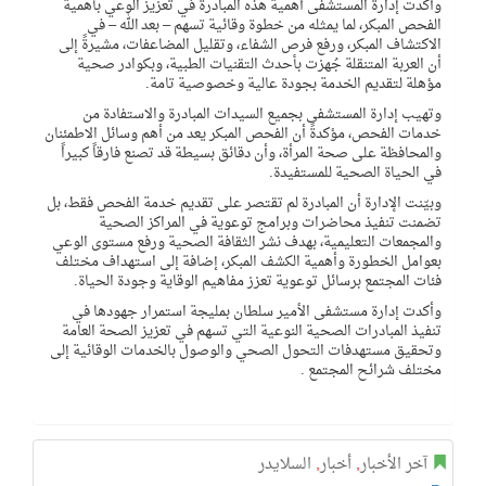
وأكدت إدارة المستشفى أهمية هذه المبادرة في تعزيز الوعي بأهمية
الفحص المبكر، لما يمثله من خطوة وقائية تسهم – بعد الله – في
الاكتشاف المبكر، ورفع فرص الشفاء، وتقليل المضاعفات، مشيرةً إلى
أن العربة المتنقلة جُهزت بأحدث التقنيات الطبية، وبكوادر صحية
مؤهلة لتقديم الخدمة بجودة عالية وخصوصية تامة.
وتهيب إدارة المستشفى بجميع السيدات المبادرة والاستفادة من
خدمات الفحص، مؤكدةً أن الفحص المبكر يعد من أهم وسائل الاطمئنان
والمحافظة على صحة المرأة، وأن دقائق بسيطة قد تصنع فارقاً كبيراً
في الحياة الصحية للمستفيدة.
وبيّنت الإدارة أن المبادرة لم تقتصر على تقديم خدمة الفحص فقط، بل
تضمنت تنفيذ محاضرات وبرامج توعوية في المراكز الصحية
والمجمعات التعليمية، بهدف نشر الثقافة الصحية ورفع مستوى الوعي
بعوامل الخطورة وأهمية الكشف المبكر، إضافة إلى استهداف مختلف
فئات المجتمع برسائل توعوية تعزز مفاهيم الوقاية وجودة الحياة.
وأكدت إدارة مستشفى الأمير سلطان بمليجة استمرار جهودها في
تنفيذ المبادرات الصحية النوعية التي تسهم في تعزيز الصحة العامة
وتحقيق مستهدفات التحول الصحي والوصول بالخدمات الوقائية إلى
مختلف شرائح المجتمع .
آخر الأخبار
,
أخبار
,
السلايدر