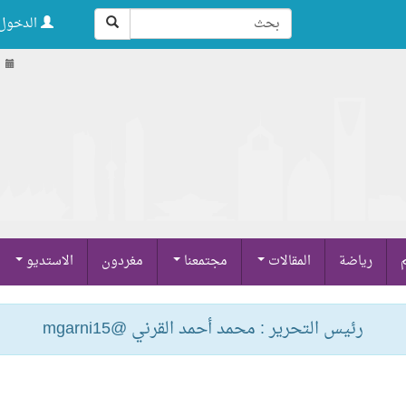
الدخول 
م
رياضة
المقالات
مجتمعنا
مغردون
الاستديو
رئيس التحرير : محمد أحمد القرني @mgarni15