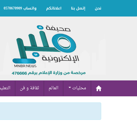
نحن
إتصل بنا
اعلاناتكم
واتساب 0570670909
محليات
العالم
ثقافة و فن
التعلي