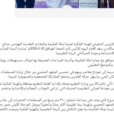
لرئيس التنفيذي للهيئة الملكية لمدينة مكة المكرمة والمشاعر المقدسة المهندس صالح
الرشيد والمدير العام للتعليم بمنطقة مكة المكرمة الأستاذ عبدالله بن سعد الغنام اليوم الإثنين 1ذو الحجة الموافق 18-5-2026م “مبادر
لاستدامة وجودة الحياة في البيئة التعليمية.
توافق مع عمارة مكة المكرمة، وأنسنة المساحات المحيطة بها لتواكب مستهدفات رؤية
 المدرسة إلى نموذج معاصر يسهم في تحسين المشهد الحضري من خلال زيادة المسطحات
 الحي، وتسهل حركة العابرين، وتحفز المشاركة المجتمعية والمسؤولية البيئية.
أتي بالشراكة بين وزارة التعليم ممثلة بالإدارة العامة للتعليم بمنطقة والهيئة الملكية لم
ن نموذجًا للمباني التعليمية الحديثة التي تراعي الجوانب الجمالية والإنسانية وتخدم
وأكد الغنام بأن التدشين اليوم يشهد استعراض مكونات المشروع الذي يمتد على مساحة تتجاوز ٣١٠٠ متر مربع من المسطحات الخضراء، إلى جان
، بما يسهم في تحسين المشهد الحضري، وتهيئة بيئة تعليمية أكثر جذبًا وتحفيزًا ويمثل المرحلة الأولى ضمن 
ة بمكة المكرمة، بما يعزز التكامل بين البيئة التعليمية والهوية المكية، ويجسد الاهتم