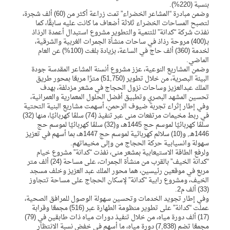
بنسبة (220%).
وضمن مبادرة “المشاعر الخضراء” تمت زراعة أكثر من (60) ألف شجرة،
لتصبح المساحات الخضراء ثلاثة أضعاف ما كانت عليه سابقًا، كما
نفذت شركة “كدانة” للتنمية والتطوير مشروع استبدال أعمدة الرذاذ
بـ(400) مروحة رذاذ في ساحات منشأة الجمرات الغربية والشرقية،
لخدمة (360) ألف حاج في الساعة، بزيادة بلغت (100%) عن العام
الماضي.
وضمن المشاريع النوعية، عزز مشروع أنسنة المشاعر المقدسة جودة
البيئة البصرية، من خلال تطوير (51,750) مترًا مربعًا بمحور طريق
الملك عبدالعزيز وساحات نزول الحجاج في مشعر مزدلفة، بهدف
تحسين المشهد البصري وتطبيق أفضل الحلول المعمارية والعمرانية،
وفي إطار إثراء تجربة ضيوف الرحمن، أسهمت مشاريع البنية التحتية
في ربط مخيمات مرتفعات منى عبر تنفيذ (74) سلمًا كهربائيًا، منها (32)
سلمًا كهربائيًا لموسم حج 1445هـ، و(32) سلمًا كهربائيًا لموسم حج
1446هـ, و(10) سلالم كهربائية لموسم حج 1447هـ، بما أسهم في تعزيز
سهولة وانسيابية حركة الحجاج من وإلى مخيماتهم.
ولرفع الطاقة الاستيعابية بمشعر منى، نفذت “كدانة” مشروع خيام
“كدانة الخيف” بالقرب من منشأة الجمرات، على مساحة (24) ألف متر
مربع في موقعين رئيسين، هما محور الملك عبد العزيز وخلف مسجد
الخيف، ومشروع رابية “كدانة” لإسكان الحجاج على مساحة تتجاوز
(33) ألف م2.
وفي إطار تجويد الخدمات وتحسين سهولة الوصول للمرافق الصحية،
عملت “كدانة” على تطوير منظومة الطهارة عبر (516) مجمعًا وقرابة
(17) ألف دورة مياه، من خلال تنفيذ دورات مياه ذات طابقين في (79)
مجمعًا تضم (7,838) دورة مياه، ما أسهم في خفض نسبة الانتظار