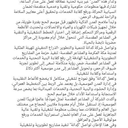
وتُدار هذه “المدن” عبر بنية تحتية عملاقة تعمل على مدار الساعة،
تشارك فيها منظومات حكومية وتقنية وخدمية متقدمة؛ لضمان
انسيابية الحركة، ورفع كفاءة الخدمات، وتحقيق أعلى معايير السلامة
والراحة لضيوف الرحمن.
وتبدأ ملامح المدن الذكية بالظهور قبل موسم الحج بفترة طويلة، من
خلال تجهيز شبكات الكهرباء والمياه والاتصالات، وتحديث الأنظمة
الرقمية ومراكز التحكم, إضافة إلى اختبار الخطط التشغيلية والتقنية
في المشاعر المقدسة، التي تتحول خلال أيام معدودة إلى مراكز
حضرية نابضة بالحياة.
وتواصل شركة كدانة للتنمية والتطوير -الذراع التنفيذي للهيئة الملكية
لمدينة مكة المكرمة والمشاعر المقدسة- تنفيذ حزمة من المشاريع
التطويرية والتشغيلية الهادفة إلى رفع كفاءة البنية التحتية والخدمات
في المشاعر المقدسة، ضمن رؤية متكاملة تسعى إلى تطوير تجربة
ضيوف الرحمن، وتحويل المشاعر إلى مدن موسمية أكثر ذكاءً
واستدامة وكفاءة تشغيلية.
وتعمل “كِدانة” وفق نموذج تشغيلي متكامل لا يخضع للأنماط التقليدية
في إدارة المدن الموسمية، بل يعتمد على الربط بين التخطيط العمراني،
وإدارة الحشود، والبنية التحتية، والخدمات الميدانية؛ بما يضمن سرعة
الاستجابة واستدامة الأداء خلال مواسم الحج.
وأكدت الشركة أن المشاعر المقدسة تمثل نموذجًا عالميًا فريدًا للمدن
الموسمية؛ إذ تستقبل خلال أيام معدودة ملايين الحجاج من مختلف
دول العالم والثقافات، مما يتطلب منظومة تشغيلية وتقنية عالية
الجاهزية تعمل على مدار العام؛ لضمان استمرارية الخدمات ورفع
موثوقية الأصول والمرافق.
وفي هذا الإطار، تواصل “كِدانة” تنفيذ مشاريع تطويرية وتشغيلية