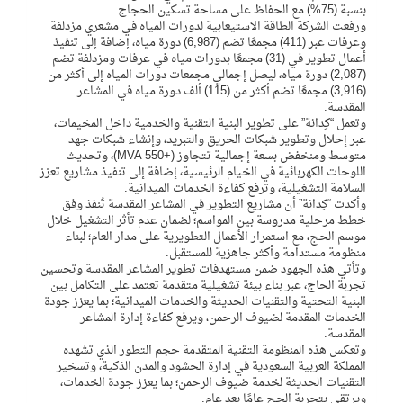
بنسبة (75%) مع الحفاظ على مساحة تسكين الحجاج.
ورفعت الشركة الطاقة الاستيعابية لدورات المياه في مشعري مزدلفة
وعرفات عبر (411) مجمعًا تضم (6,987) دورة مياه، إضافة إلى تنفيذ
أعمال تطوير في (31) مجمعًا بدورات مياه في عرفات ومزدلفة تضم
(2,087) دورة مياه، ليصل إجمالي مجمعات دورات المياه إلى أكثر من
(3,916) مجمعًا تضم أكثر من (115) ألف دورة مياه في المشاعر
المقدسة.
وتعمل “كِدانة” على تطوير البنية التقنية والخدمية داخل المخيمات،
عبر إحلال وتطوير شبكات الحريق والتبريد، وإنشاء شبكات جهد
متوسط ومنخفض بسعة إجمالية تتجاوز (+550 MVA)، وتحديث
اللوحات الكهربائية في الخيام الرئيسية، إضافة إلى تنفيذ مشاريع تعزز
السلامة التشغيلية، وترفع كفاءة الخدمات الميدانية.
وأكدت “كِدانة” أن مشاريع التطوير في المشاعر المقدسة تُنفذ وفق
خطط مرحلية مدروسة بين المواسم؛ لضمان عدم تأثر التشغيل خلال
موسم الحج، مع استمرار الأعمال التطويرية على مدار العام؛ لبناء
منظومة مستدامة وأكثر جاهزية للمستقبل.
وتأتي هذه الجهود ضمن مستهدفات تطوير المشاعر المقدسة وتحسين
تجربة الحاج، عبر بناء بيئة تشغيلية متقدمة تعتمد على التكامل بين
البنية التحتية والتقنيات الحديثة والخدمات الميدانية؛ بما يعزز جودة
الخدمات المقدمة لضيوف الرحمن، ويرفع كفاءة إدارة المشاعر
المقدسة.
وتعكس هذه المنظومة التقنية المتقدمة حجم التطور الذي تشهده
المملكة العربية السعودية في إدارة الحشود والمدن الذكية، وتسخير
التقنيات الحديثة لخدمة ضيوف الرحمن؛ بما يعزز جودة الخدمات،
ويرتقي بتجربة الحج عامًا بعد عام.