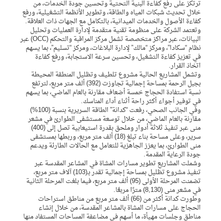
ترتكز على رفع كفاءة البنية التحتية وتحسين جودة الخدمات، من
خلال تحديث شبكات المياه والطاقة، وتطوير الأنظمة التشغيلية، ورفع
كفاءة الأصول والخدمات الميدانية، بالتكامل مع الجهات ذات العلاقة.
وتعتمد الشركة على منظومة تقنية متقدمة لإدارة العمليات وتحليل
البيانات، عبر مراكز متخصصة تشمل مركز المراقبة والتحكم (OCC) عبر
نظام “سكادا”، ومركز “مالك” لإدارة البلاغات، ومركز “تسليم”، بما يسهم
في تعزيز كفاءة التشغيل، وتحسين سرعة الاستجابة، ورفع كفاءة
اتخاذ القرار.
وتشمل المشاريع الحالية مشروع تلطيف وتظليل المنطقة المحيطة
بجبل الرحمة بمساحة إجمالية تجاوزت (392) ألف متر مربع، لترتفع
نسبة استفادة الحجاج خمسة أضعاف مقارنة بالعام الماضي، بما يسهم
في توفير أجواء أكثر راحة أثناء أداء المناسك.
وفي الجانب الصحي، رفعت “كدانة” الطاقة السريرية بنسبة (100%)
مقارنة بالعام الماضي، من خلال توسعة مستشفى الطوارئ في مشعر
منى عبر تنفيذ ثلاثة أدوار وملحق بقدرة استيعابية تصل إلى (400)
سرير، وعلى مساحة بناء تبلغ (18) ألف متر مربع، وربطها بمستشفى
منى الطوارئ، بما يعزز الجاهزية للتعامل مع الحالات الطارئة ويدعم
جودة الرعاية المقدمة.
وشملت المشاريع تطوير مسارات المشاة في المشاعر المقدسة عبر
تنفيذ مشروع تظليل بمساحة إجمالية تقدر بـ(103) آلاف متر مربع،
تضمنت المرحلة الأولى (95) ألف متر مربع، فيما بلغت المرحلة الثانية
في مشعر منى (8,130) مترًا مربعًا.
وطورت كدانة أكثر من (66) ألف متر مربع من مناطق استراحات
الحجاج على مسارات المشاة بالمشاعر المقدسة، من خلال إنشاء
مناطق وجلسات مهيأة، ما أسهم في مضاعفة المساحات المستفاد منها