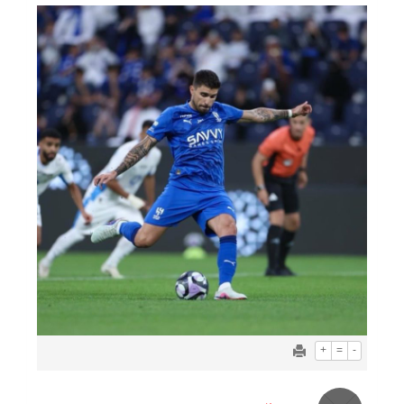
+
=
-