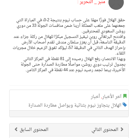
منبر _ التحرير :
حقق الهلال فوزًا مهمًا على حساب نيوم بنتيجة 2-0، في المباراة التي
جمعتهما على ملعب المملكة أرينا ضمن منافسات الجولة 33 من دوري
روشن السعودي للمحترفين.
وافتتح البرتغالي روبن نيفيز التسجيل مبكرًا للهلال من ركلة جزاء عند
الدقيقة التاسعة، قبل أن يعزز سلطان مندش تقدم أصحاب الأرض
بإحراز الهدف الثاني في الدقيقة 57، ليؤكد تفوق الزعيم خلال مجريات
اللقاء.
وبهذا الانتصار، رفع الهلال رصيده إلى 81 نقطة في المركز الثاني
بجدول ترتيب دوري روشن، مواصلًا مطاردة الصدارة حتى الجولة
الأخيرة، بينما تجمد رصيد نيوم عند 44 نقطة في المركز الثامن.
آخر الأخبار
,
أخبار
الهلال يتجاوز نيوم بثنائية ويواصل مطاردة الصدارة
المحتوى التالي
المحتوى السابق