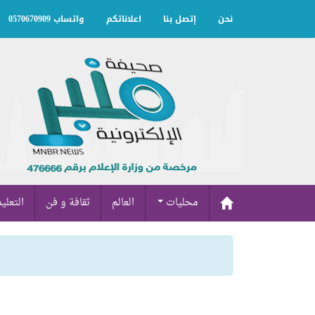
نحن
إتصل بنا
اعلاناتكم
واتساب 0570670909
محليات
العالم
ثقافة و فن
التعلي