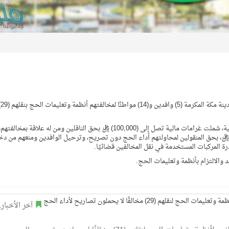
أعلنت وزارة الداخلية عن ضبط قوات أ
وأصدرت الوزارة قرارات إدارية عبر اللجان الإدارية الموسمية، شملت غرامات مالية تصل إلى (100,000) ريال بحق الناقلين ومن له علاقة بمخالفتهم
لسجن، والتشهير بهم، وغرامات مالية تصل إلى (20,000) ريال، بحق المنقولين لمحاولتهم أداء الحج دون تصريح، وترحيل الوافدين ومنعهم من
 والالتزام بأنظمة وتعليمات الحج.
آخر الأخبار
,