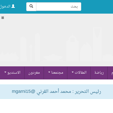
الدخول 
م
رياضة
المقالات
مجتمعنا
مغردون
الاستديو
رئيس التحرير : محمد أحمد القرني @mgarni15