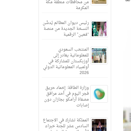
من محافظات منطقة مكة
المكرمة
رئيس ديوان المظالم يُدشّن
النسخة الجديدة من منصة
“مُعين” الرقمية
المنتخب السعودي
للمعلوماتية يغادر إلى
أوزبكستان للمشاركة في
أولمبياد المعلوماتية الدولي
2026
وزارة الطاقة: إخماد حريق
فجر اليوم في أحد مرافق
مصفاة أرامكو بجازان دون
إصابات
المملكة تشارك في الاجتماع
السادس عشر للجنة خبراء