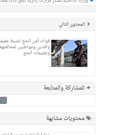
وزارة الداخلية تصدر قرارات إدارية بحق (10) مخالفين لأنظمة وتعليمات الحج لنقلهم (71) مخالفًا ليس لديهم تصريح بالحج
المحتوى التالي
وافدين ومواطنين لمخالفتهم
وتعليمات الحج
للمشاركة والمتابعة
محتويات مشابهة