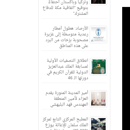
وتركيا وباكستان احتفاءً
بتوقيع “اتفاقية مكة للدفاع
المشترك”
الأرصاد: هطول أمطار
رعدية متوسطة إلى غزيرة
مصحوبة بزخات من البرد
على هذه المناطق
انطلاق التصفيات الأولية
لمسابقة الملك عبدالعزيز
الدولية للقرآن الكريم في
دورتها الـ 46
أمير المدينة المنورة يقدم
العزاء لأمين المنطقة
المهندس فهد البليهشي
المطبخ المركزي التابع لمركز
الملك سلمان للإغاثة يوزع