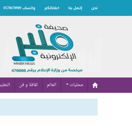
نحن
إتصل بنا
اعلاناتكم
واتساب 0570670909
محليات
العالم
ثقافة و فن
التعلي