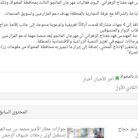
ندس فهد مفتاح الزهراني, اليوم، فعاليات مهرجان المانجو الثالث بمحافظة المخواة، وذلك
 الباحة بالشراكة مع غرفة التجارية بالمنطقة؛ بهدف دعم المزارعين وتسويق المنتجات
وشهد المهرجان مشاركة 25 مزارعًا من مزارعي المانجو، إضافة إلى 4 جهات مشاركة قدمت أركانًا تعريفية وتوعوية متنوعة، إلى جانب إقامة حراج
اب الزوار والمتسوقين.
لباحة المهندس فهد مفتاح الزهراني أن مهرجان المانجو يُعد منصة مهمة لدعم المزارعين
جانات تسهم في تعزيز التنمية الزراعية والاقتصادية بالمنطقة.
حفيز الإنتاج المحلي، إضافة إلى إبراز ما تتميز به محافظة المخواة من مقومات زراع
حياة”.
آخر الأخبار
,
أخبار
الكادي الأول
المحتوى الساب
ءات سفر حجاج
جوازات مطار الأمير محمد بن عبدالعز
تستقبل أولى رحلات ضيوف الرحمن 