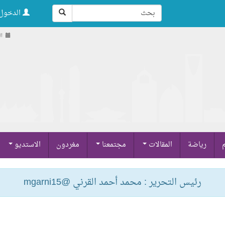
الدخول 
السب
م
رياضة
المقالات
مجتمعنا
مغردون
الاستديو
رئيس التحرير : محمد أحمد القرني @mgarni15