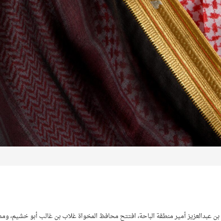
بن عبدالعزيز أمير منطقة الباحة، افتتح محافظ المخواة غلاب بن غالب أبو خشيم، ومد