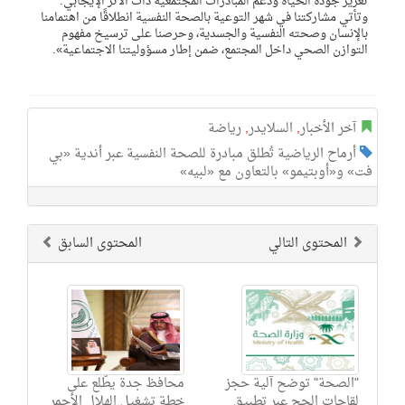
تعزيز جودة الحياة ودعم المبادرات المجتمعية ذات الأثر الإيجابي.
وتأتي مشاركتنا في شهر التوعية بالصحة النفسية انطلاقًا من اهتمامنا
بالإنسان وصحته النفسية والجسدية، وحرصنا على ترسيخ مفهوم
التوازن الصحي داخل المجتمع، ضمن إطار مسؤوليتنا الاجتماعية».
آخر الأخبار
,
السلايدر
,
رياضة
أرماح الرياضية تُطلق مبادرة للصحة النفسية عبر أندية «بي
فت» و«أوبتيمو» بالتعاون مع «لبيه»
المحتوى التالي
المحتوى السابق
"الصحة" توضح آلية حجز
محافظ جدة يطّلع على
لقاحات الحج عبر تطبيق
خطة تشغيل الهلال الأحمر