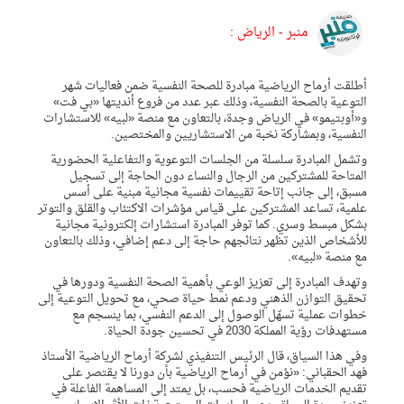
منبر - الرياض :
أطلقت أرماح الرياضية مبادرة للصحة النفسية ضمن فعاليات شهر
التوعية بالصحة النفسية، وذلك عبر عدد من فروع أنديتها «بي فت»
و«أوبتيمو» في الرياض وجدة، بالتعاون مع منصة «لبيه» للاستشارات
النفسية، وبمشاركة نخبة من الاستشاريين والمختصين.
وتشمل المبادرة سلسلة من الجلسات التوعوية والتفاعلية الحضورية
المتاحة للمشتركين من الرجال والنساء دون الحاجة إلى تسجيل
مسبق، إلى جانب إتاحة تقييمات نفسية مجانية مبنية على أسس
علمية، تساعد المشتركين على قياس مؤشرات الاكتئاب والقلق والتوتر
بشكل مبسط وسري. كما توفر المبادرة استشارات إلكترونية مجانية
للأشخاص الذين تظهر نتائجهم حاجة إلى دعم إضافي، وذلك بالتعاون
مع منصة «لبيه».
وتهدف المبادرة إلى تعزيز الوعي بأهمية الصحة النفسية ودورها في
تحقيق التوازن الذهني ودعم نمط حياة صحي، مع تحويل التوعية إلى
خطوات عملية تسهّل الوصول إلى الدعم النفسي، بما ينسجم مع
مستهدفات رؤية المملكة 2030 في تحسين جودة الحياة.
وفي هذا السياق، قال الرئيس التنفيذي لشركة أرماح الرياضية الأستاذ
فهد الحقباني: «نؤمن في أرماح الرياضية بأن دورنا لا يقتصر على
تقديم الخدمات الرياضية فحسب، بل يمتد إلى المساهمة الفاعلة في