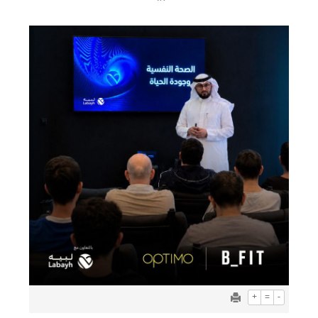
+
=
-