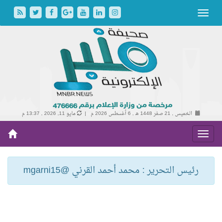
الخميس , 21 صفر 1448 هـ ,
6 أغسطس 2026 م |
مايو 11, 2026 , 13:37 م
رئيس التحرير : محمد أحمد القرني @mgarni15