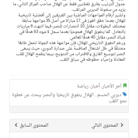
جدول الترتيب بفارق نقطتين فقط عن الهلال صاحب المركز الثاني، ما
يزيد من سخونة الديربي المرتقب.
وتشير أرقام المواجهات المباشرة بين الفريقين إلى أفضلية تاريخية
للهلال، بعدما حقق الفوز في 17 مباراة من أصل 35 مواجهة سابقة
بمختلف البطولات، مقابل 10 انتصارات للنصر، فيما انتهت 8 مباريات
بالتعادل. كما يتفوق الهلال هجوميًا بعدما سجل لاعبوه 63 هدفًا في
شباك النصر، مقابل 40 هدفًا للعالمي.
ورغم التفوق التاريخي للهلال، فإن مواجهة هذه الجولة تحمل طابعًا
مختلفًا في ظل اشتعال المنافسة على صدارة الدوري، حيث يسعى
النصر لتوسيع الفارق والاقتراب من التتويج، بينما يطمح الهلال لقلب
المعادلة وإحياء حظوظه في سباق اللقب.
آخر الأخبار
,
أخبار
,
رياضة
ديربي الحسم.. الهلال يتفوق تاريخيًا والنصر يبحث عن خطوة
نحو اللقب
المحتوى التالي
المحتوى السابق