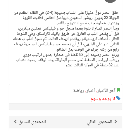
حقق النصر فوزًا مثيرًا على الشباب بنتيجة (4-2)، في اللقاء المقدم من
الجولة 33 بدوري روشن السعودي، ليواصل العالمي نتائجه القوية
ويقترب خطوة جديدة من التتويج باللقب.
وبدأ النصر المباراة بقوة بعدما سجل جواو فيليكس هدفين مبكرين،
قبل أن يقلص الشباب الفارق عن طريق يانيك كاراسكو. وفي الشوط
الثاني، أضاف كريستيانو رونالدو الهدف الثالث، ثم سجل الشباب هدفه
الثاني عبر علي البليهي، قبل أن يحسم جواو فيليكس المواجهة بهدف
رابع من ركلة جزاء في الوقت بدل الضائع.
ورفع النصر رصيده إلى 82 نقطة في صدارة جدول ترتيب دوري
روشن، ليواصل الضغط نحو حسم البطولة، بينما توقف رصيد الشباب
عند 32 نقطة في المركز الثالث عشر.
آخر الأخبار
,
أخبار
,
رياضة
لا يوجد وسوم
المحتوى التالي
المحتوى السابق