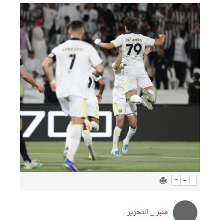
+
=
-
منبر _ التحرير :