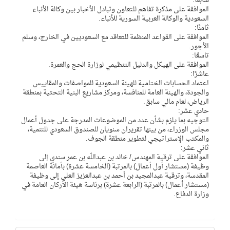
سابعًا:
الموافقة على مذكرة تفاهم للتعاون وتبادل الأخبار بين وكالة الأنباء
السعودية والوكالة العربية السورية للأنباء.
ثامنًا:
الموافقة على القواعد المنظمة للتعاقد مع السعوديين في الخارج، وسلم
الأجور.
تاسعًا:
الموافقة على الهيكل والدليل التنظيمي لوزارة الحج والعمرة.
عاشرًا:
اعتماد الحسابات الختامية للهيئة السعودية للمواصفات والمقاييس
والجودة، والهيئة العامة للمنافسة، ومركز مشاريع البنية التحتية بمنطقة
الرياض، لعام مالي سابق.
حادي عشر:
التوجيه بما يلزم بشأن عدد من الموضوعات المدرجة على جدول أعمال
مجلس الوزراء، من بينها تقريران سنويان للصندوق السعودي للتنمية،
والمكتب الإستراتيجي لتطوير منطقة الجوف.
ثاني عشر:
الموافقة على ترقية المهندس/ خالد بن عبداللّه بن عمر سندي إلى
وظيفة (مستشار أول أعمال) بالمرتبة (الخامسة عشرة) بأمانة العاصمة
المقدسة، وترقية عبدالمجيد بن أحمد بن عبدالعزيز العلي إلى وظيفة
(مستشار أعمال) بالمرتبة (الرابعة عشرة) برئاسة هيئة الأركان العامة في
وزارة الدفاع.