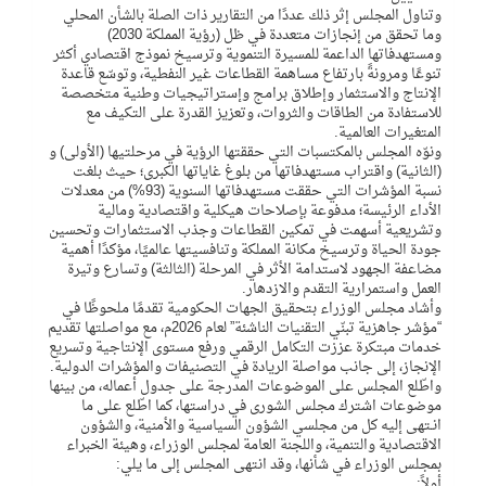
وتناول المجلس إثر ذلك عددًا من التقارير ذات الصلة بالشأن المحلي
وما تحقق من إنجازات متعددة في ظل (رؤية المملكة 2030)
ومستهدفاتها الداعمة للمسيرة التنموية وترسيخ نموذج اقتصادي أكثر
تنوعًا ومرونةً بارتفاع مساهمة القطاعات غير النفطية، وتوسّع قاعدة
الإنتاج والاستثمار وإطلاق برامج وإستراتيجيات وطنية متخصصة
للاستفادة من الطاقات والثروات، وتعزيز القدرة على التكيف مع
المتغيرات العالمية.
ونوّه المجلس بالمكتسبات التي حققتها الرؤية في مرحلتيها (الأولى) و
(الثانية) واقتراب مستهدفاتها من بلوغ غاياتها الكبرى؛ حيث بلغت
نسبة المؤشرات التي حققت مستهدفاتها السنوية (93%) من معدلات
الأداء الرئيسة؛ مدفوعة بإصلاحات هيكلية واقتصادية ومالية
وتشريعية أسهمت في تمكين القطاعات وجذب الاستثمارات وتحسين
جودة الحياة وترسيخ مكانة المملكة وتنافسيتها عالميًا، مؤكدًا أهمية
مضاعفة الجهود لاستدامة الأثر في المرحلة (الثالثة) وتسارع وتيرة
العمل واستمرارية التقدم والازدهار.
وأشاد مجلس الوزراء بتحقيق الجهات الحكومية تقدمًا ملحوظًا في
“مؤشر جاهزية تبنّي التقنيات الناشئة” لعام 2026م، مع مواصلتها تقديم
خدمات مبتكرة عززت التكامل الرقمي ورفع مستوى الإنتاجية وتسريع
الإنجاز، إلى جانب مواصلة الريادة في التصنيفات والمؤشرات الدولية.
واطّلع المجلس على الموضوعات المدرجة على جدول أعماله، من بينها
موضوعات اشترك مجلس الشورى في دراستها، كما اطّلع على ما
انـتهى إليه كل من مجلسي الشؤون السياسية والأمنية، والشؤون
الاقتصادية والتنمية، واللجنة العامة لمجلس الوزراء، وهيئة الخبراء
بمجلس الوزراء في شأنها، وقد انتهى المجلس إلى ما يلي:
أولاً: