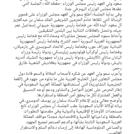
سعود ولي العهد رئيس مجلس الوزراء -حفظه الله-، الجلسة التي
عقدها مجلس الوزراء اليوم في جدة.
وفي بداية الجلسة؛ أطلع سمو ولي العهد مجلس الوزراء على فحوى
الرسالة التي تلقاها خادم الحرمين الشريفين الملك سلمان بن عبدالعزيز
آل سعود -أيده الله- من فخامة رئيس جمهورية جيبوتي إسماعيل عمر
جيله، وتتصل بالعلاقات الثنائية بين البلدين الشقيقين.
وأحاط سموه المجلس بمجمل مشاوراته ومحادثاته مع فخامة رئيس
الجمهورية العربية السورية أحمد الشرع، وفخامة رئيس الجمهورية
اللبنانية جوزاف عون، وفخامة رئيس الاتحاد السويسري غي بارميلان،
وفخامة رئيس أوكرانيا فولوديمير زيلينسكي، ودولة رئيسة وزراء
اليابان ساناي تاكايتشي، ودولة رئيس وزراء جمهورية التشيك أندريه
بابيش، ودولة رئيس الوزراء في جمهورية بنغلاديش الشعبية طارق
رحمن.
وأعرب سمو ولي العهد عن شكره لأصحاب الجلالة والسمو قادة دول
مجلس التعاون لدول الخليج العربية على ما بذلوه من جهود في (القمة
الخليجية التشاورية) التي استضافتها المملكة العربية السعودية في
إطار الحرص على تعزيز التواصل والتشاور ودعم أوجه التنسيق
والعمل المشترك لكل ما يحقق أمن المنطقة واستقرارها.
وأوضح معالي وزير الإعلام الأستاذ سلمان بن يوسف الدوسري، في
بيانه لوكالة الأنباء السعودية عقب الجلسة، أن مجلس الوزراء تابع
مستجدات الأوضاع الإقليمية والدولية وفي مقدمتها التطورات
بالمنطقة وتداعياتها الأمنية والاقتصادية، مجددًا مواقف المملكة
العربية السعودية الثابتة بشأنها، والدعم المستمر لجميع الجهود
والمساعي الدبلوماسية الهادفة إلى إرساء دعائم السلم والاستقرار
العالميين.