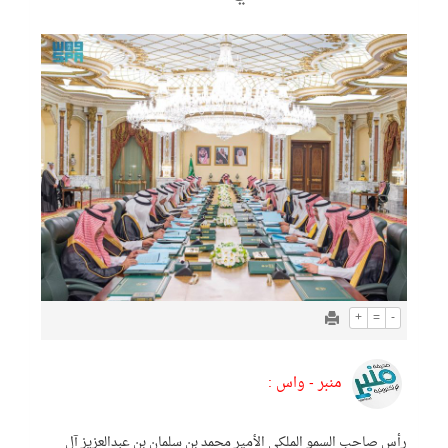
+
=
-
منبر - واس :
رأس صاحب السمو الملكي الأمير محمد بن سلمان بن عبدالعزيز آل