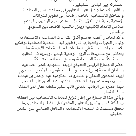
المشتركة بين البلدين الشقيقين.
وناقش الاجتماع سُبل تعزيز التعاون في مجالات المدن الصناعية،
والمناطق الاقتصادية الخاصة، إضافةً إلى تطوير الشراكات
الإستراتيجية التي تعزّز التكامل الصناعي بين البلدين، بما يدعم
سلاسل الإمداد الإقليمية ويعزز تنافسية الاقتصادين السعودي
والعُماني.
وأكد الجانبان أهمية توسيع آفاق الشراكات الصناعية والاستثمارية،
وتبادل الخبرات والتجارب في تطوير البنى التحتية الصناعية، وتمكين
الاستثمارات النوعية في القطاعات الصناعية ذات الأولوية، بما
يتماشى مع مستهدفات الرؤى الوطنية للبلدين، ويسهم في تحقيق
التنمية الاقتصادية المستدامة، ويحقق المصالح المشتركة.
حضر الاجتماع الرئيس التنفيذي للهيئة السعودية للمدن الصناعية
ومناطق التقنية (مدن) ماجد بن رافد العرقوبي، والرئيس التنفيذي
لهيئة المحتوى المحلي والمشتريات الحكومية عبدالرحمن بن عبدالله
السماري، ومساعد وزير الاستثمار الدكتور عبدالله بن علي الدبيخي،
فيما حضره من الجانب العُماني نائب سفير سلطنة عمان لدى المملكة
سيف الشملي.
ويأتي هذا الاجتماع في إطار تعزيز العلاقات الاقتصادية بين المملكة
وسلطنة عُمان، وتطوير التعاون المشترك في القطاع الصناعي، بما
يحقق مستهدفات التنمية الاقتصادية والتكامل الصناعي بين البلدين
الشقيقين.