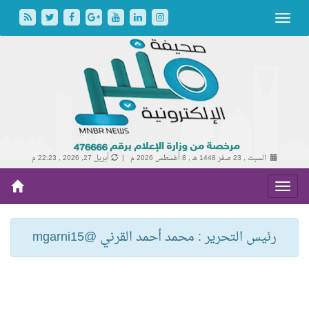
السبت , 23 صفر 1448 هـ ,
8 أغسطس 2026 م |
أبريل 27, 2026 , 22:23 م
رئيس التحرير : محمد أحمد القرني @mgarni15