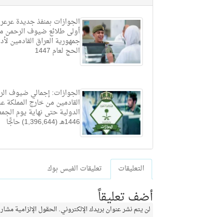
الجوازات بمنفذ جديدة عرعر 
أولى طلائع ضيوف الرحمن م
جمهورية العراق القادمين لأد
الحج لعام 1447
الجوازات: إجمالي ضيوف الر
القادمين من خارج المملكة عبر
1446هـ (1,396,644) حاجًّا
التعليقات
تعليقات الفيس بوك
أضف تعليقاً
لن يتم نشر عنوان بريدك الإلكتروني.
الحقول الإلزامية مشار إ