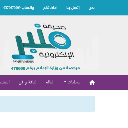
نحن
إتصل بنا
اعلاناتكم
واتساب 0570670909
محليات
العالم
ثقافة و فن
التعلي