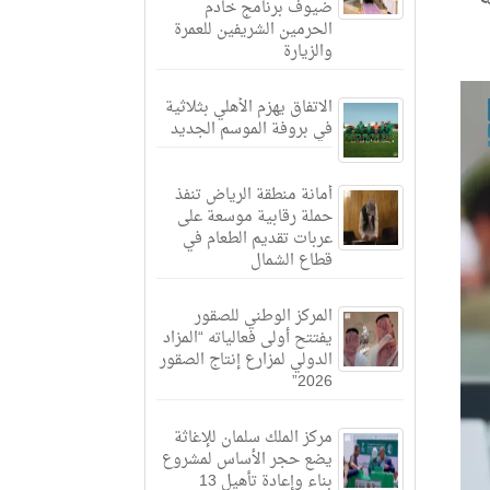
ضيوف برنامج خادم
الحرمين الشريفين للعمرة
والزيارة
الاتفاق يهزم الأهلي بثلاثية
في بروفة الموسم الجديد
أمانة منطقة الرياض تنفذ
حملة رقابية موسعة على
عربات تقديم الطعام في
قطاع الشمال
المركز الوطني للصقور
يفتتح أولى فعالياته “المزاد
الدولي لمزارع إنتاج الصقور
2026”
مركز الملك سلمان للإغاثة
يضع حجر الأساس لمشروع
بناء وإعادة تأهيل 13