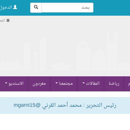
الدخول 
الخميس , 1
م
رياضة
المقالات
مجتمعنا
مغردون
الاستديو
رئيس التحرير : محمد أحمد القرني @mgarni15