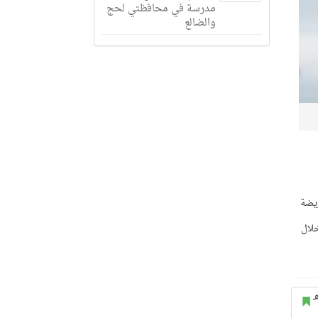
مدرسة في محافظتي لحج
والضالع
ريضة
خلال