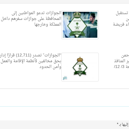
تستقبل
الجوازات تدعو المواطنين إلى
ن
المحافظة على جوازات سفرهم داخل
اء فريضة
المملكة وخارجها
حمن
“الجوازات” تصدر (12,711) قرارًا إ
 المنافذ
بحق مخالفين لأنظمة الإقامة والعمل
الدولية حتى نهاية يوم الجمعة 3/ 12/
وأمن الحدود
ليها بـ
*