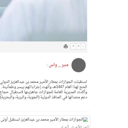
+
=
-
منبر _ واس :
استقبلت الجوازات بمطار الأمير محمد بن عبدالعزيز الدولي
الحج لهذا العام 1447هـ، وأنهت إجراءاتهم بيسر وطمأنينة.
وأكدت المديرية العامة للجوازات جاهزيتها لاستقبال حجاج 
دعم منصاتها في المنافذ الدولية (الجوية، والبرية، والبحري
آخر الأخبار
,
أخبار