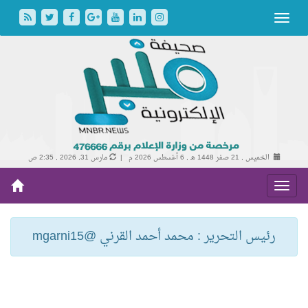
الخميس , 21 صفر 1448 هـ ,
6 أغسطس 2026 م |
مارس 31, 2026 , 2:35 ص
رئيس التحرير : محمد أحمد القرني @mgarni15