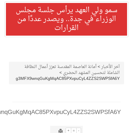
 ولي العهد يرأس جلسة مجلس
زراء في جدة.. ويصدر عددًا من
القرارات
بار
>
أمانة العاصمة المقدسة تعزز أعمال النظافة
ة لتحسين المشهد الحضري
>
g3MFX9wnqGuKgMqAC85PXvpuCyL4ZZS2SWP
g3MFX9wnqGuKgMqAC85PXvpuCyL4ZZS2SWPS
+
=
-