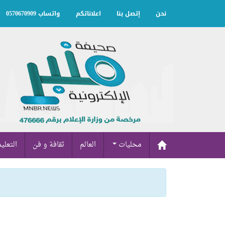
نحن
إتصل بنا
اعلاناتكم
واتساب 0570670909
محليات
العالم
ثقافة و فن
التعلي