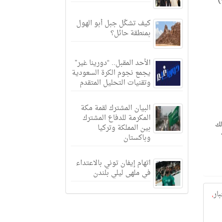
كيف تشكّل جبل أبو الهول
بمنطقة حائل؟
الأحد المقبل.. “دورينا غير”
يجمع نجوم الكرة السعودية
وتقنيات التحليل المتقدم
البيان المشترك لقمة مكة
المكرمة للدفاع المشترك
لك
بين المملكة وتركيا
ت
وباكستان
اتهام إيفان توني بالاعتداء
في ملهى ليلي بلندن
بار
,