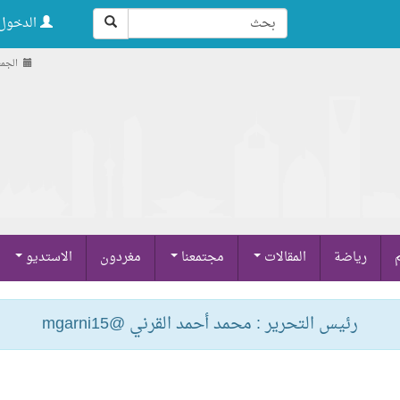
الدخول 
الجمعة , 22 ص
م
رياضة
المقالات
مجتمعنا
مغردون
الاستديو
رئيس التحرير : محمد أحمد القرني @mgarni15