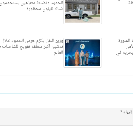
ظة
الحدود وتضبط متنزهين يستخدمون
شباك نايلون محظورة
المنورة
وزير النقل يكرّم حرس الحدود خلال
الأمن
تدشين أكبر منطقة تفويج للشاحنات 
بحرية في
العالم
ليها بـ
*