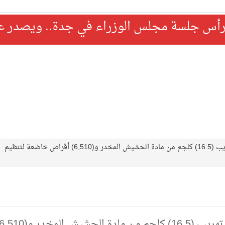
رأس جلسة مجلس الوزراء في جدة.. ويصدر عدد
حرس الحدود بمنطقة جازان يحبط تهريب (16.5) كلجم من مادة الحشيش المخدر و(6,510) أقراص خاضعة لتنظيم