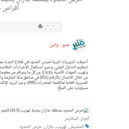
أقراص خ
+
=
-
منبر - واس:
لتنظيم التداول الطبي، وجرى استكمال الإجراءات النظامي
‏‎وتهيب الجهات الأمنية بالإبلاغ عن كل ما يتوافر من معل
مسؤولية على المبلّغ.
أخبار
,
السلايدر
الحشيش
,
تهريب
,
جازان
,
حرس الحدود