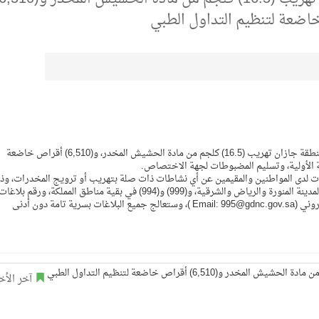
اضعة لتنظيم التداول الطبي
أحبطت الدوريات البرية لحرس الحدود في قطاع الحرث بمنطقة جازان تهريب (16.5) كلجم من مادة الحشيش المخدر، و(6,510) أقراص خاضعة
ة الأولية، وتسليم المضبوطات لجهة الاختصاص.
ومات لدى المواطنين والمقيمين عن أي نشاطات ذات صلة بتهريب أو ترويج المخدرات، وذ
من خلال الاتصال بالأرقام (911) في مناطق مكة المكرمة والمدينة المنورة والرياض والشرقية، و(999) و(994) في بقية مناطق المملكة، ورقم بلاغا
المديرية العامة لمكافحة المخدرات (995)، وعبر البريد الإلكتروني (Email: 995@gdnc.gov.sa )، وستعالج جميع البلاغات بسرية تامة دون أدنى
آخر الأخ