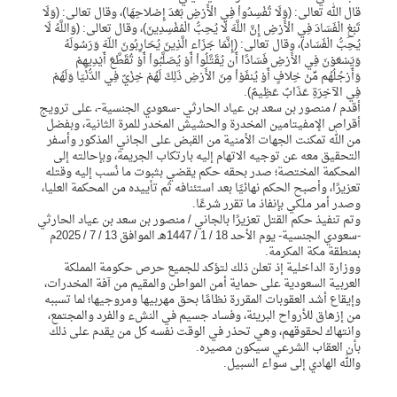
قال الله تعالى: (وَلَا تُفْسِدُواْ فِي الْأَرْضِ بَعْدَ إِصْلاحِهَا)، وقال تعالى: (وَلَا
تَبْغِ الْفَسَادَ فِي الْأَرْضِ إِنَّ اللَّهَ لَا يُحِبُّ الْمُفْسِدِينَ)، وقال تعالى: (وَاللَّهُ لَا
يُحِبُّ الْفَسَاد)، وقال تعالى: (إِنَّمَا جَزَاء الَّذِينَ يُحَارِبُونَ اللّهَ وَرَسُولَهُ
وَيَسْعَوْنَ فِي الأَرْضِ فَسَادًا أَن يُقَتَّلُواْ أَوْ يُصَلَّبُواْ أَوْ تُقَطَّعَ أَيْدِيهِمْ
وَأَرْجُلُهُم مِّنْ خِلافٍ أَوْ يُنفَوْاْ مِنَ الأَرْضِ ذَلِكَ لَهُمْ خِزْيٌ فِي الدُّنْيَا وَلَهُمْ
فِي الآخِرَةِ عَذَابٌ عَظِيمٌ).
أقدم / منصور بن سعد بن عياد الحارثي -سعودي الجنسية-، على ترويج
أقراص الإمفيتامين المخدرة والحشيش المخدر للمرة الثانية، وبفضل
من الله تمكنت الجهات الأمنية من القبض على الجاني المذكور وأسفر
التحقيق معه عن توجيه الاتهام إليه بارتكاب الجريمة، وبإحالته إلى
المحكمة المختصة؛ صدر بحقه حكم يقضي بثبوت ما نُسب إليه وقتله
تعزيرًا، وأصبح الحكم نهائيًا بعد استئنافه ثم تأييده من المحكمة العليا،
وصدر أمر ملكي بإنفاذ ما تقرر شرعًا.
وتم تنفيذ حكم القتل تعزيرًا بالجاني / منصور بن سعد بن عياد الحارثي
-سعودي الجنسية- يوم الأحد 18 / 1 / 1447هـ الموافق 13 / 7 / 2025م
بمنطقة مكة المكرمة.
ووزارة الداخلية إذ تعلن ذلك لتؤكد للجميع حرص حكومة المملكة
العربية السعودية على حماية أمن المواطن والمقيم من آفة المخدرات،
وإيقاع أشد العقوبات المقررة نظامًا بحق مهربيها ومروجيها؛ لما تسببه
من إزهاق للأرواح البريئة، وفساد جسيم في النشء والفرد والمجتمع،
وانتهاك لحقوقهم، وهي تحذر في الوقت نفسه كل من يقدم على ذلك
بأن العقاب الشرعي سيكون مصيره.
والله الهادي إلى سواء السبيل.