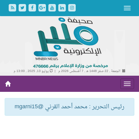
الجمعة , 22 صفر 1448 هـ ,
7 أغسطس 2026 م |
يوليو 13, 2025 , 13:00 م
رئيس التحرير : محمد أحمد القرني @mgarni15