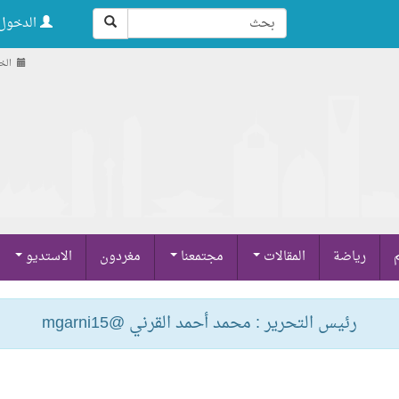
الدخول 
الخميس ,
م
رياضة
المقالات
مجتمعنا
مغردون
الاستديو
رئيس التحرير : محمد أحمد القرني @mgarni15