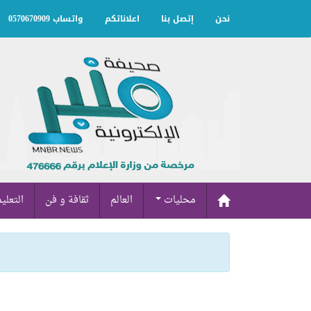
نحن
إتصل بنا
اعلاناتكم
واتساب 0570670909
محليات
العالم
ثقافة و فن
التعلي