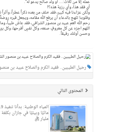
عمله إلا من ثلاث:… أو ولد صالح يدعو له”.
أي فقد هذا، وأي رزية هذه؟!
ولكن عزاءنا فيه كبير، فقد خلف من بعده ذكراً عطراً، وأثراً ن
وقلوبنا تلهج بالدعاء أن يرفع الله مقامه، ويجعل قبره روضة
رحم الله العم عبيد بن منصور الشرافي، فقد عاش طيباً، ومات ط
اللهم اجزه عن كل معروفٍ صنعه، وكل نفسٍ أفرحها، وكل يدٍ 
وحسن أولئك رفيقاً.
رحيل الطيبين.. فقيد الكرم والصلاح عبيد بن منصو
المحتوى التالي
مليار ريال