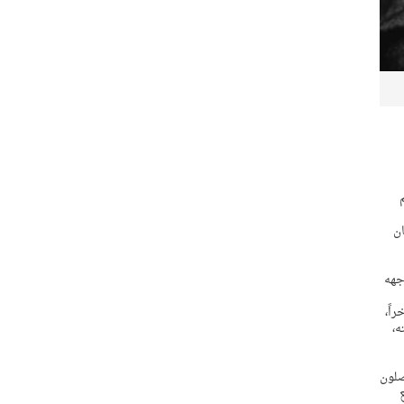
عم
ان
وجهه
راً،
ه،
اصلون