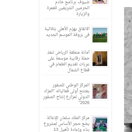
ضيوف برنامج خادم
الحرمين الشريفين للعمرة
والزيارة
الاتفاق يهزم الأهلي بثلاثية
في بروفة الموسم الجديد
أمانة منطقة الرياض تنفذ
حملة رقابية موسعة على
عربات تقديم الطعام في
قطاع الشمال
المركز الوطني للصقور
يفتتح أولى فعالياته “المزاد
الدولي لمزارع إنتاج الصقور
2026”
مركز الملك سلمان للإغاثة
يضع حجر الأساس لمشروع
بناء وإعادة تأهيل 13