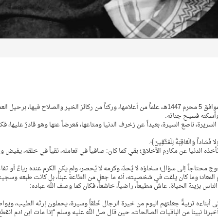
فقدت قبيلة الدواسر عامة، والشرافاء خاصة، يوم الاثنين الموافق 5 محرم 1447هـ، علماً من أعلامها، وركناً من ركائز الخير والصلاح فيها، برحيل ال
وأسكنه فسيح جناته.
 السريرة، ناصع السيرة، بعيداً عن زخرف الدنيا ومتاعها، مُعرضاً عنها وهو قادرٌ عليها، فك
ا فَسَاداً وَالْعَاقِبَةُ لِلْمُتَّقِينَ﴾.
 تأخذه الدنيا عن مكارم الأخلاق؛ بقي كما كان: صافياً في تعامله، نقياً في خلقه، يفيض 
يُحوج محتاجاً إلى سؤال؛ سخاؤه لا يُحدّ، وكرمه لا يُحصر، ولم يكن الكرم عنده رياءً أو تفاخ
وم المعاد؛ وما كان يلفت في شخصيته، أنه ما جعل من الطاعة عبئاً، بل كانت طبعه وسجيت
ذ الناس بزينة الحياة. عاش مطيعاً، راضياً، خاشعاً، فكان كما وصف الله عباده:
ربّى أبناءه تربيةً جعلتهم اليوم من خيرة الرجال خُلقاً وسيرة، يحملون إرثه الطيب، ويو
أخبرنا نبينا من الباقيات الصالحات، حين قال صل الله عليه وسلم “إذا مات ابن آدم انقطع