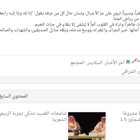
قياً، وسيرةً تروى على مرّ الأجيال، ولسان حال كل من عرفه يقول: “إنا لله وإنا إليه راجع
ً من رياض الجنة.
اهراً، وترك في القلوب ألماً لا يُشفى إلا بلقاءٍ في جنات النعيم.
أعانها، خير الجزاء، واغفر له، ووسع مدخله، وبلغه منازل الصديقين، والشهداء، والصالح
آخر الأخبار
,
السلايدر
,
المجتمع
ر الشرافي
المحتوى الساب
المياه الوطنية: بدأنا تنفيذ 19 مشروعًا
شامخات القصيد تحكي تجربة الربيع
مائيًا وبيئيًا في جازان بكلفة تتجاوز 1.5
الشعرية