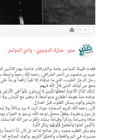
+
=
-
منبر - مبارك الدوسري - وادي الدواسر :
عبيد بن منصور بن ناصر الشرافي، رحمه الله رحمةً واسعة، 
رحل الرجل الطيب، الذي ما عرفناه إلا تقياً زاهداً ورعاً، نقي
بحق من أولئك الذين قال الله فيهم:
﴿تِلْكَ الدَّارُ الْآخِرَةُ نَجْعَلُهَا لِلَّذِينَ لا يُرِيدُونَ عُلُواً فِي الْأَرْضِ وَل
عرفته منذُ نعومة أظفاري متواضعاً، لا يتغير مع الزمان، ولا
بالبِشر والود، يسكن القلوب قبل المنازل.
كان، رحمه الله، كريم السجايا، جواد اليد، لا يرد سائلاً، ولا 
بل دِينٌ وعقيدة، وفعلٌ محضٌ لوجه الله، يرجو به الجزاء ي
صلاة وصياماً، وذكراً وقياماً، يتلذذ بالقرب من الله كما يتلذ
﴿الَّذِينَ آمَنُوا وَتَطْمَئِنُّ قُلُوبُهُم بِذِكْرِ اللَّهِ﴾.
ولم يكن الفقيد مجرد رجل صالحٍ لذاته، بل كان أباً ناجحاً، 
مسيرته في البر والعطاء والخلق الكريم. والولد الصالح كما 