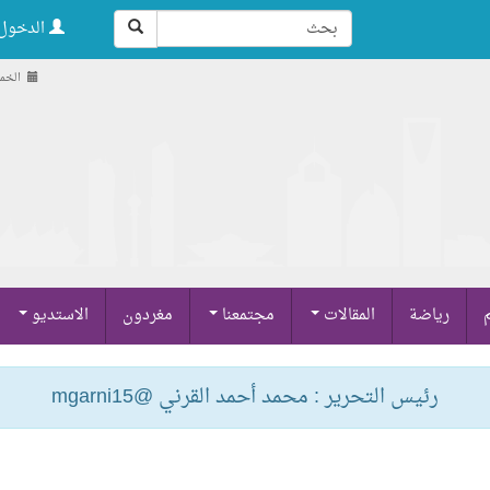
الدخول 
الخميس , 21
م
رياضة
المقالات
مجتمعنا
مغردون
الاستديو
رئيس التحرير : محمد أحمد القرني @mgarni15