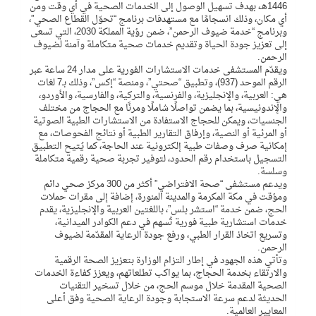
1446هـ، بهدف تسهيل الوصول إلى الخدمات الصحية في أي وقت ومن
أي مكان، وذلك انسجامًا مع مستهدفات برنامج “تحوّل القطاع الصحي”،
وبرنامج “خدمة ضيوف الرحمن”، ضمن رؤية المملكة 2030، التي تسعى
إلى تعزيز جودة الحياة وتقديم خدمات صحية متكاملة وآمنة لضيوف
الرحمن.
ويقدّم المستشفى خدمات الاستشارات الفورية على مدار 24 ساعة عبر
الرقم الموحد (937)، وتطبيق “صحتي”، ومنصة “إكس”، وذلك بـ7 لغات
هي: العربية، والإنجليزية، والفرنسية، والتركية، والفارسية، والأوردو،
والإندونيسية، بما يضمن تواصلًا شاملًا ومرنًا مع الحجاج من مختلف
الجنسيات، ويمكن للحجاج الاستفادة من الاستشارات الطبية الصوتية
أو المرئية أو النصية، وإرفاق التقارير الطبية أو نتائج الفحوصات، مع
إمكانية صرف وصفات طبية إلكترونية عند الحاجة، كما يُتيح التطبيق
التسجيل باستخدام رقم الحدود، لتوفير تجربة صحية رقمية متكاملة
وسلسة.
ويدعم مستشفى “صحة الافتراضي” أكثر من 300 مركز صحي دائم
ومؤقت في مكة المكرمة والمدينة المنورة، إضافة إلى مقرات حملات
الحج، ضمن خدمة “استشر بلس”، باللغتين العربية والإنجليزية، يقدم
خدمات استشارية طبية فورية تُسهم في دعم الكوادر الميدانية،
وتسريع اتخاذ القرار الطبي، ورفع جودة الرعاية المقدّمة لضيوف
الرحمن.
وتأتي هذه الجهود في إطار التزام الوزارة بتعزيز الصحة الرقمية
والارتقاء بخدمة الحجاج، بما يواكب تطلعاتهم، ويعزز كفاءة الخدمات
الصحية المقدمة خلال موسم الحج، من خلال تسخير التقنيات
الحديثة لدعم سرعة الاستجابة وجودة الرعاية الصحية وفق أعلى
المعايير العالمية.