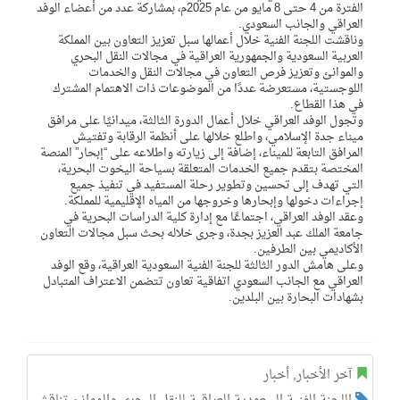
الفترة من 4 حتى 8 مايو من عام 2025م، بمشاركة عدد من أعضاء الوفد
العراقي والجانب السعودي.
وناقشت اللجنة الفنية خلال أعمالها سبل تعزيز التعاون بين المملكة
العربية السعودية والجمهورية العراقية في مجالات النقل البحري
والموانئ وتعزيز فرص التعاون في مجالات النقل والخدمات
اللوجستية، مستعرضة عددًا من الموضوعات ذات الاهتمام المشترك
في هذا القطاع.
وتجول الوفد العراقي خلال أعمال الدورة الثالثة، ميدانيًا على مرافق
ميناء جدة الإسلامي، واطلع خلالها على أنظمة الرقابة وتفتيش
المرافق التابعة للميناء، إضافة إلى زيارته واطلاعه على “إبحار” المنصة
المختصة بتقدم جميع الخدمات المتعلقة بسياحة اليخوت البحرية،
التي تهدف إلى تحسين وتطوير رحلة المستفيد في تنفيذ جميع
إجراءات دخولها وإبحارها وخروجها من المياه الإقليمية للمملكة.
وعقد الوفد العراقي، اجتماعًا مع إدارة كلية الدراسات البحرية في
جامعة الملك عبد العزيز بجدة، وجرى خلاله بحث سبل مجالات التعاون
الأكاديمي بين الطرفين.
وعلى هامش الدور الثالثة للجنة الفنية السعودية العراقية، وقع الوفد
العراقي مع الجانب السعودي اتفاقية تعاون تتضمن الاعتراف المتبادل
بشهادات البحارة بين البلدين.
آخر الأخبار
,
أخبار