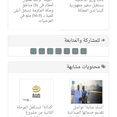
نائب وزير الداخلية
"البيئة" ترصد هطول
يستقبل سفير جمهورية
أمطار في (9) مناطق
كينيا لدى المملكة
ومكة المكرمة تسجّل أعلى
كمية بـ (56.8) ملم في
العرضيات
للمشاركة والمتابعة
محتويات مشابهة
“نسك عناية” تواصل
“كدانة” تستكمل المرحلة
تقديم خدماتها الميدانية
الثانية من مشروع