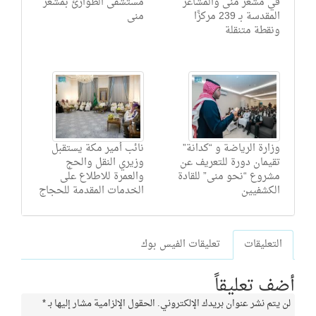
في مشعر منى والمشاعر
مستشفى الطوارئ بمشعر
المقدسة بـ 239 مركزًا
منى
ونقطة متنقلة
وزارة الرياضة و “كدانة”
نائب أمير مكة يستقبل
تقيمان دورة للتعريف عن
وزيري النقل والحج
مشروع “نحو منى” للقادة
والعمرة للاطلاع على
الكشفيين
الخدمات المقدمة للحجاج
التعليقات
تعليقات الفيس بوك
أضف تعليقاً
لن يتم نشر عنوان بريدك الإلكتروني.
الحقول الإلزامية مشار إليها بـ
*