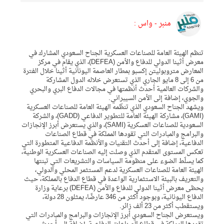
منبر - واس :
تنظم الهيئة العامة للصناعات العسكرية الجناح السعودي المشارك في
معرض أثينا الدولي للدفاع والأمن (DEFEA)، الذي يقام في مركز
المعارض متروبوليتن إكسبو بمطار العاصمة اليونانية أثينا خلال الفترة
من 6 إلى 8 مايو الجاري الذي تستعرض خلاله الدول المشاركة
والشركات العالمية أحدث أنظمتها في مجالات الدفاع البري والبحري
والجوي، إضافة إلى الأمن السيبراني.
ويشهد الجناح السعودي الذي تنظّمه الهيئة العامة للصناعات العسكرية
(GAMI)، مشاركة الهيئة العامة للتطوير الدفاعي (GADD)، والشركة
السعودية للصناعات العسكرية (SAMI)، والذي يستعرض أبرز الإنجازات
والبرامج والمبادرات التي تقودها المملكة في قطاع الصناعات
الدفاعية، إضافة إلى أحدث التقنيات والأنظمة الدفاعية المتطورة التي
تعكس المستوى المتقدم الذي وصلت إليه الصناعات العسكرية الوطنية،
كما يسلّط الضوء على منظومة السياسات والتشريعات التي تبنتها
الهيئة العامة للصناعات العسكرية لدعم المستثمر المحلي والدولي،
والتعريف بالبيئة الاستثمارية الواعدة في قطاع الدفاع بالمملكة، حيث
يحظى معرض أثينا الدولي للدفاع والأمن (DEFEA) برعاية وزارة
الدفاع اليونانية، وبوجود أكثر من 346 عارضًا، يمثلون 28 دولة،
ويستقطب أكثر من 23 ألف زائر.
ويستعرض الجناح السعودي أبرز الإنجازات والبرامج والمبادرات التي