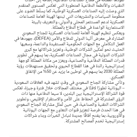
تقودها المملكة في قطاع الصناعات الدفاعية، إضافة إلى أحدث
التقنيات والأنظمة الدفاعية المتطورة التي تعكس المستوى المتقدم
الذي وصلت إليه الصناعات العسكرية الوطنية، كما يسلّط الضوء على
منظومة السياسات والتشريعات التي تبنتها الهيئة العامة للصناعات
العسكرية لدعم المستثمر المحلي والدولي، والتعريف بالبيئة
الاستثمارية الواعدة في قطاع الدفاع بالمملكة.
ويعكس تنظيم الهيئة العامة للصناعات العسكرية للجناح السعودي
المشارك في معرض أثينا الدولي للدفاع والأمن (DEFEA)، جهودها في
العمل التكاملي مع الجهات الحكومية المستفيدة والداعمة، وسعيها
الحثيث نحو تمكين الشركات الوطنية، وتعزيز شراكاتها مع كبرى
الشركات الدولية في مجال الصناعات العسكرية، بما يسهم في تطوير
قدرات المملكة الدفاعية والصناعية، ويعزز من مكانة المملكة كوجهة
إستراتيجية رائدة في هذا القطاع الحيوي وتحقيق مستهدفات رؤية
المملكة 2030 بما يسهم في توطين ما يزيد عن 50% من الإنفاق
العسكري.
وتأتي مشاركة الجناح السعودي في وقتٍ تشهد فيه العلاقات السعودية
– اليونانية تطورًا لافتًا في مختلف المجالات خلال فترة وجيزة، تعكس
قوة الشراكة الإستراتيجية بين البلدين، لا سيما الدفاعية منها ذات
الرؤى المشتركة في الحفاظ على الأمن والاستقرار الإقليمي، وتطوير
الشراكات التقنية والصناعية، في حين تُمثّل مشاركة الجناح السعودي
في هذا الحدث فرصة لتعزيز قنوات التعاون مع الجهات اليونانية
والأوروبية، بما يفتح آفاقًا جديدة لتبادل الخبرات وبناء شراكات
إستراتيجية تخدم المصالح المشتركة.