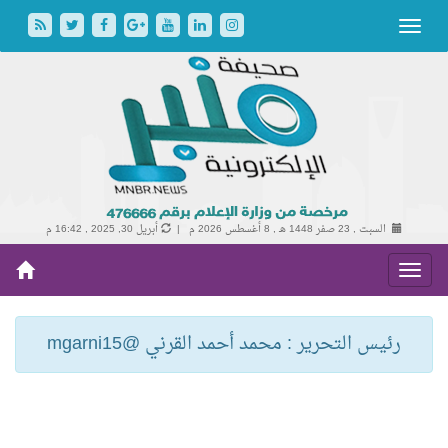
السبت , 23 صفر 1448 هـ ,
8 أغسطس 2026 م |
أبريل 30, 2025 , 16:42 م
رئيس التحرير : محمد أحمد القرني @mgarni15