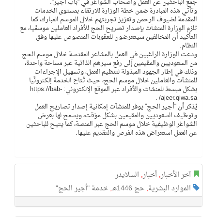
جمع الباحثين عن العمل وأصحاب الشواغر في “باب أجير”.
وتأتي هذه المبادرة ضمن خطة الوزارة للارتقاء بمستوى الخدمات
المقدمة لضيوف الرحمن وتعزيز تجربتهم خلال الموسم المبارك، كما
تلزم الوزارة المنشآت بإصدار تصريح الحج للأفراد العاملين موسمًيا، مع
التأكيد أن المخالفين سيتعرضون للعقوبات المنصوص عليها وفق
النظام.
ودعت الوزارة الراغبين في العمل بالمشاعر المقدسة خلال موسم الحج
من السعوديين والمقيمين إلى رفع سيرهم الذاتية عبر مساحة واحدة،
وذلك في إطار الجهود المبذولة لتنظيم العمل، وتسهيل الإجراءات
للمنشآت والعاملين خلال موسم الحج، حيث تُتاح الخدمة إلكترونًيا
بشكل مبسط للمنشآت والأفراد عبر الموقع الإلكتروني: https://bab-
ajeer.qiwa.sa/ .
يُذكر أن “أجير الحج” يوفر للمنشآت إمكانية إصدار تصاريح العمل
وتوظيف السعوديين والمقيمين بشكل مؤقت، ويسمح لها بعرض
الشواغر الوظيفية خلال موسم الحج عبر المنصة، كما يتيح للباحثين
عن العمل استعراض هذه الفرص والتقديم عليها.
آخر الأخبار
,
أخبار
,
السلايدر
الموارد البشرية
,
حج 1446هـ
,
خدمة "أجير الحج"