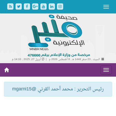
السبت , 23 صفر 1448 هـ ,
8 أغسطس 2026 م |
أبريل 27, 2025 , 14:10 م
رئيس التحرير : محمد أحمد القرني @mgarni15