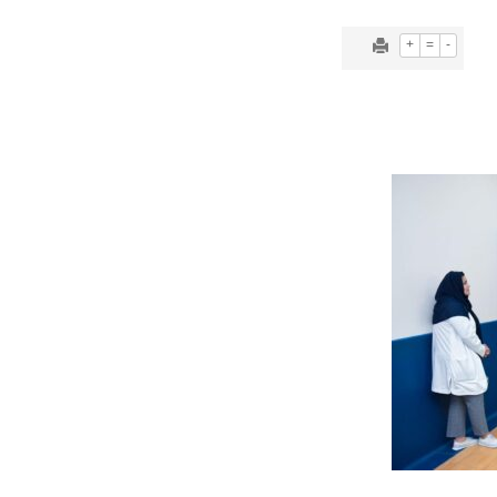
+
=
-