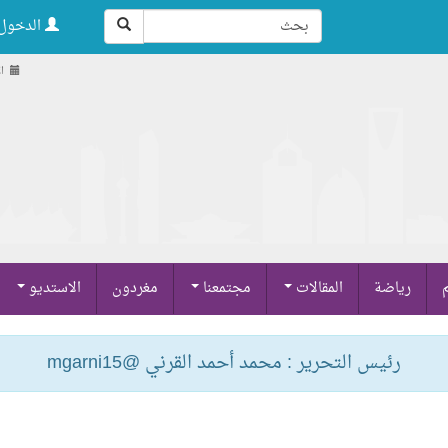
الدخول 
الأح
م
رياضة
المقالات
مجتمعنا
مغردون
الاستديو
رئيس التحرير : محمد أحمد القرني @mgarni15