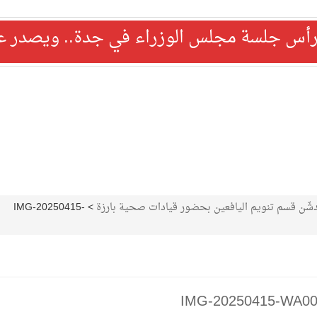
رأس جلسة مجلس الوزراء في جدة.. ويصدر عدد
دشّن قسم تنويم اليافعين بحضور قيادات صحية بارزة
>
IMG-20250415-
IMG-20250415-WA0