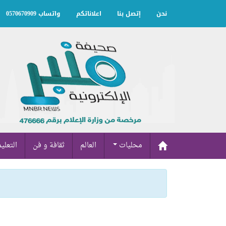
نحن
إتصل بنا
اعلاناتكم
واتساب 0570670909
محليات
العالم
ثقافة و فن
التعلي