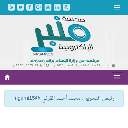
السبت , 23 صفر 1448 هـ ,
8 أغسطس 2026 م |
أبريل 15, 2025 , 13:50 م
رئيس التحرير : محمد أحمد القرني @mgarni15