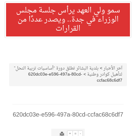
سمو ولي العهد يرأس جلسة مجلس
الوزراء في جدة.. ويصدر عددًا من
القرارات
آخر الأخبار
>
بلدية البشائر تطلق دورة “أساسيات تربية النحل”
لتأهيل كوادر وطنية
>
620dc03e-e596-497a-80cd-
ccfac68c6df7
620dc03e-e596-497a-80cd-ccfac68c6df7
+
=
-