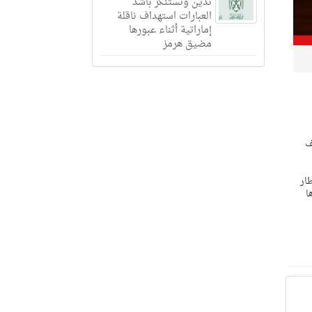
تدين وتستنكر بأشد
العبارات استهداف ناقلة
إماراتية أثناء عبورها
مضيق هرمز
عام 2024م في مختلف
ار
ا