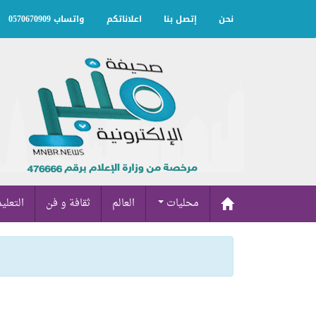
نحن
إتصل بنا
اعلاناتكم
واتساب 0570670909
محليات
العالم
ثقافة و فن
التعلي