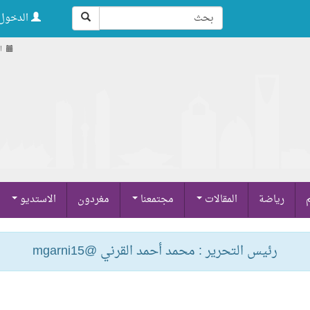
الدخول 
ال
م
رياضة
المقالات
مجتمعنا
مغردون
الاستديو
رئيس التحرير : محمد أحمد القرني @mgarni15