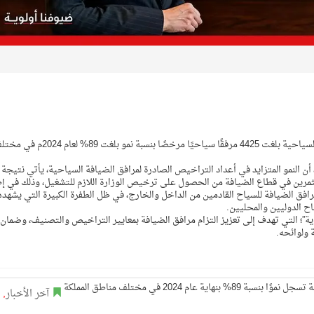
أعلنت وزارة السياحة، أن عدد التراخيص لمرافق الضيافة السياحية بلغت 4425 مرفقًا سياحيًا مرخصًا بنسبة نمو بلغت 89% ل
 النمو المتزايد في أعداد التراخيص الصادرة لمرافق الضيافة السياحية، يأتي نتيجة
مستثمرين في قطاع الضيافة من الحصول على ترخيص الوزارة اللازم للتشغيل، وذلك في إط
افق الضيافة للسياح القادمين من الداخل والخارج، في ظل الطفرة الكبيرة التي يشهده
اح الدوليين والمحليين.
ية”؛ التي تهدف إلى تعزيز التزام مرافق الضيافة بمعايير التراخيص والتصنيف، وضمان
 ولوائحه.
آخر الأخبار
,