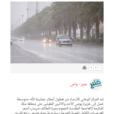
+
=
-
منبر - واس
نبّه المركز الوطني للأرصاد من هطول أمطار -بمشيئة الله- متوسطة
تصل إلى غزيرة يومي الأحد والاثنين المقبلين على منطقة مكة
المكرمة (العاصمة المقدسة-الجموم-بحرة-الطائف-ميسان-أضم-
العرضيات-الكامل-الموية-الخرمة-رنية-تربة-جدة-خليص-رابع-الليث-