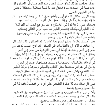
الصقر ويقصد بها (الرقبة)، حيث تحمل هذه التفاصيل في الصقر وكل
جزء منها في جسده؛ ميزة تجعل منه ذا قيمة سوقية مختلفة تحظى
بها عن الطيور الأخرى.
ويعد الوزن المثالي للصقر أولى وأهم الميزات التي يمتلكها، بحيث كل
ما زاد وزنه، وكان أعلى وزنًا يتحمل على أثره التدريب المستمر،
ويمتلك على إثرها قوة في الاندفاع والتناسق مع التيارات الهوائية
أثناء الطيران، وكذلك يتصدر الطير صاحب الوزن العالي إعجاب
الصقارة في أوقات التدريب لما يجدونه من تجاوب جلي ورضوخ
واضح من الصقر لأوامر التدريب والصيد.
وفي حديث لوكالة الأنباء السعودية “واس” أكد الصقار راكان الشيباني
أن اختلافات الأوزان والمقاسات في الصقور تتراوح حسب نوعها من
صقر إلى آخر، وتختلف أيضًا في نفس النوعية من صقر إلى آخر،
ومثال في ذلك صقر الحر الذي يحمل قياساً يصل إلى 17 إنشًا ووزنًا
يقارب من 1000 قرام إلى 1300 غرام، بحيث أن لكل صقر قاعدة محددة
في أوزانه وقياساته الجسمانية وليست متشابهة، حيث إن الوزن
يدخل في عوامل مختلفة مثل “الطرد والسباق وسرعة وحركة الطير
أثناء القنص، ولكل صقر اختلاف في قدرة التحمل، كما تمثل شهية
الصقر أهم أساسيات تربيته وتدريبه، ويجيد في ذلك الصقار المتمكن
عن قرب وزن طيره إذ سيكون ذا أداء وسرعة عالية أم لا، بحيث يجب
على كل صقار معرفة صقرة المقتنى على أي وزن تفضيلاً ونهوضًا في
أداء مميز وسريع يقدمه.
وأشار إلى أن الصقارين يحرصون أن تتميز صقورهم، بطول الجناح،
والشكل العام والوجه الحسن، لما تمثله هذه الصفات من بلوغ الجمال
للصقر إذ اجتمعت؛ فهي محل ومطلب للجميع.
وأفاد الشيباني بأن الشكل له دور مهم في سعر الصقر، موضحًا أن فرخ