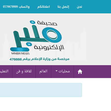
نحن
إتصل بنا
اعلاناتكم
واتساب 0570670909
محليات
العالم
ثقافة و فن
التعلي