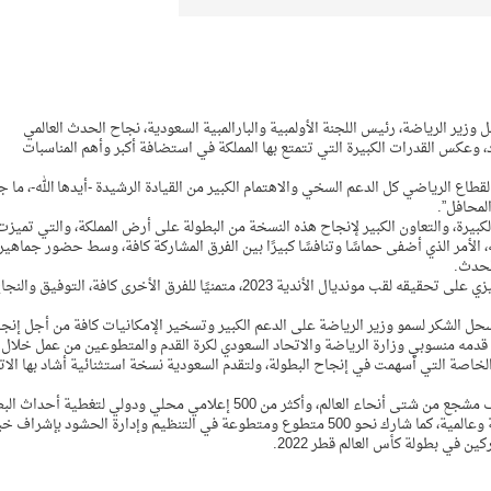
وزير الرياضة، رئيس اللجنة الأولمبية والبارالمبية السعودية، نجاح الحدث العالمي
202م، الذي أوفى بكل الوعود، وعكس القدرات الكبيرة التي تتمتع بها المملكة في استضافة أكبر وأهم المناسبات
اع الرياضي كل الدعم السخي والاهتمام الكبير من القيادة الرشيدة -أيدها الله-، ما 
لمحافل”.
لكبيرة، والتعاون الكبير لإنجاح هذه النسخة من البطولة على أرض المملكة، والتي تميزت
 الأمر الذي أضفى حماسًا وتنافسًا كبيرًا بين الفرق المشاركة كافة، وسط حضور جماهير
لحدث.
وبارك سموه في ختام حديثه لفريق مانشستر سيتي الإنجليزي على تحقيقه لقب مونديال الأندية 2023، متمنيًا للفرق الأخرى كافة، التوفيق وا
مسحل الشكر لسمو وزير الرياضة على الدعم الكبير وتسخير الإمكانيات كافة من أجل إنج
ا قدمه منسوبي وزارة الرياضة والاتحاد السعودي لكرة القدم والمتطوعين من عمل خلال
والخاصة التي أسهمت في إنجاح البطولة، ولتقدم السعودية نسخة استثنائية أشاد بها الات
يذكر أن البطولة سجّلت في حضورًا قياسيًا بلغ 245,593 ألف مشجع من شتى أنحاء العالم، وأكثر من 500 إعلامي محلي ودولي لتغطية 
حيث حازت استضافة المملكة للبطولة على إشادات إقليمية وعالمية، كما شارك نحو 500 متطوع ومتطوعة في التنظيم وإدارة الحشود بإش