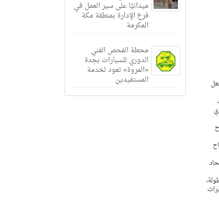
ميدانيًا على سير العمل في
فرع الإدارة بمنطقة مكة
المكرمة
محطة الفحص الفني
الدوري للسيارات بجدة
«المروة» تعود لخدمة
المستفيدين
جعل
ي
لنجاح
اح
حاد
أحداث البطولة،
راف خبرات