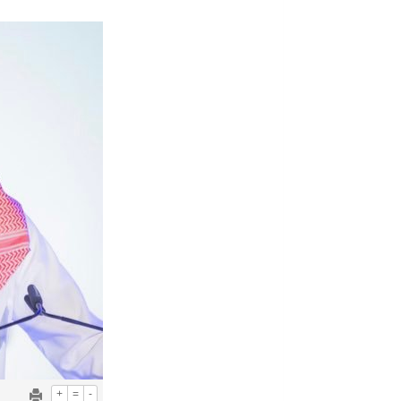
+
=
-