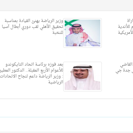
راة
وزير الرياضة يهنئ القيادة بمناسبة
 للأندية
تحقيق الأهلي لقب دوري أبطال آسيا
للنخبة
.القاضي
بعد فوزه برئاسة اتحاد التايكوندو
ل جدة جي
للأعوام الأربع المقبلة.. الدكتور المطي
: وزير الرياضة داعم لنجاح الاتحادات
الرياضية