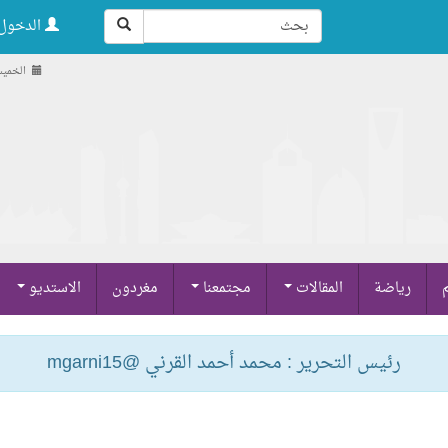
الدخول 
الخميس , 21 صفر
م
رياضة
المقالات
مجتمعنا
مغردون
الاستديو
رئيس التحرير : محمد أحمد القرني @mgarni15