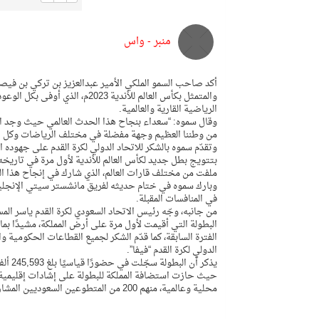
منبر - واس
أكد صاحب السمو الملكي الأمير عبدالعزيز بن تركي بن فيصل 
والمتمثل بكأس العالم للأندية 3
الرياضية القارية والعالمية.
وقال سموه: “سعداء بنجاح هذا الحدث العالمي حيث وجد القط
من وطننا العظيم وجهة مفضلة في مختلف الرياضات وكل ا
وتقدّم سموه بالشكر للاتحاد الدولي لكرة القدم على جهوده ا
بتتويج بطل جديد لكأس العالم للأندية لأول مرة في تاريخه،
ملفت من مختلف قارات العالم، الذي شارك في إنجاح هذا ا
في المنافسات المقبلة.
من جانبه، وجّه رئيس الاتحاد السعودي لكرة القدم ياسر ال
البطولة التي أقيمت لأول مرة على أرض المملكة، مشيدًا بم
الفترة السابقة، كما قدّم الشكر لجميع القطاعات الحكومية 
الدولي لكرة القدم “فيفا”.
محلية وعالمية، منهم 200 من المتطوعين السعوديين المشاركين في بطولة كأس العالم قطر 2022.