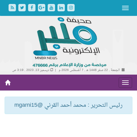
الجمعة , 22 صفر 1448 هـ ,
7 أغسطس 2026 م |
ديسمبر 13, 2023 , 3:19 ص
رئيس التحرير : محمد أحمد القرني @mgarni15