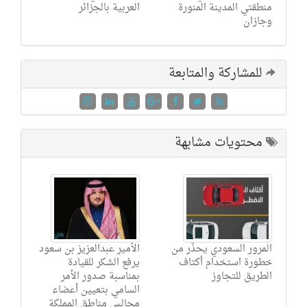
منطقتي المدينة المنورة
العربية بالجزائر
وجازان
للمشاركة والمتابعة
محتويات مشابهة
المرور السعودي يحذّر من
الأمير عبدالعزيز بن سعود
خطورة استخدام أكتاف
يرفع الشكر للقيادة
الطريق للتجاوز
بمناسبة صدور الأمر
السامي بتعيين أعضاء
مجالس مناطق المملكة