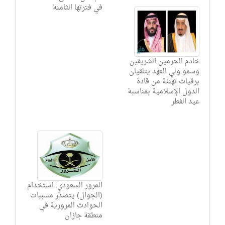
في فترتها الثامنة
خادم الحرمين الشريفين
وسمو ولي العهد يتلقيان
برقيات تهنئة من قادة
الدول الإسلامية بمناسبة
عيد الفطر
المرور السعودي: استخدام
(الجوال) يتصدّر مسببات
الحوادث المرورية في
منطقة جازان