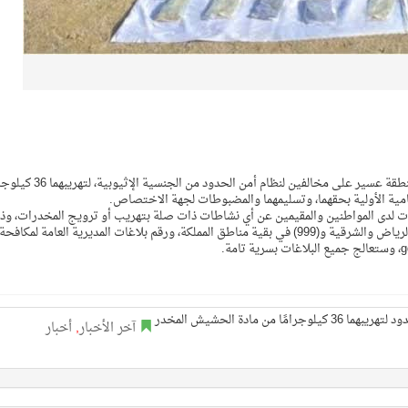
قبضت الدوريات البرية لحرس الحدود في قطاع الربوعة بمنطقة عسير على مخالفين لنظام أمن الحدو
ية الأولية بحقهما، وتسليمهما والمضبوطات لجهة الاختصاص.
مات لدى المواطنين والمقيمين عن أي نشاطات ذات صلة بتهريب أو ترويج المخدرات، وذ
من خلال الاتصال بالأرقام (911) في مناطق مكة المكرمة والرياض والشرقية و(999) في بقية مناطق المملكة، ورقم بلاغات المديرية العامة لمكافحة
آخر الأخبار
,
أخبار