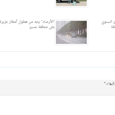
ر السنوي
“الأرصاد” ينبّه من هطول أمطار غزيرة
ظة
على منطقة عسير
ليها بـ
*