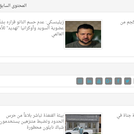
المحتوى الساب
خالفين لتهريبهما 36 كجم من
زيلينسكي: عدم حسم الناتو قراره بشأ
عضوية السويد وأوكرانيا "تهديد" للأ
العالمي
ة جناة في
بيئة القنفذة تباشر بلاغاً من حرس
الحدود وتضبط متنزهين يستخدمون
شباك نايلون محظورة