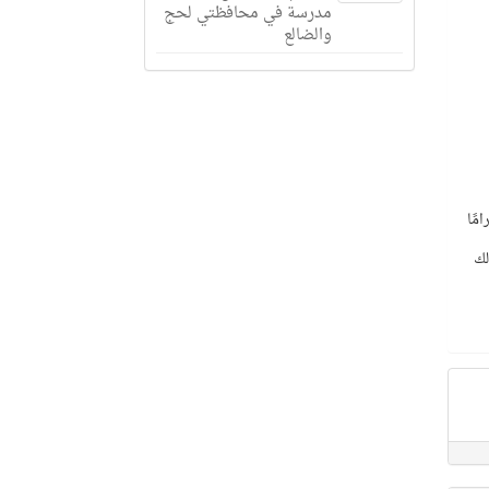
مدرسة في محافظتي لحج
والضالع
د من الجنسية الإثيوبية، لتهريبهما 36 كيلوجرامًا
لك