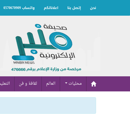
نحن
إتصل بنا
اعلاناتكم
واتساب 0570670909
محليات
العالم
ثقافة و فن
التعلي