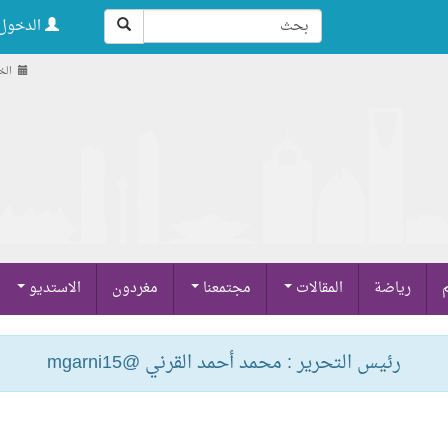
الدخول 
الخميس 
م
رياضة
المقالات
مجتمعنا
مغردون
الاستديو
رئيس التحرير : محمد أحمد القرني @mgarni15