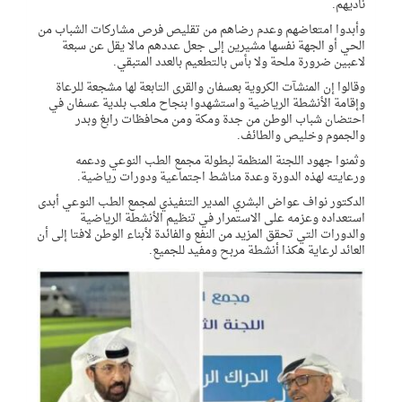
ناديهم.
وأبدوا امتعاضهم وعدم رضاهم من تقليص فرص مشاركات الشباب من
الحي أو الجهة نفسها مشيرين إلى جعل عددهم مالا يقل عن سبعة
لاعبين ضرورة ملحة ولا بأس بالتطعيم بالعدد المتبقي.
وقالوا إن المنشآت الكروية بعسفان والقرى التابعة لها مشجعة للرعاة
وإقامة الأنشطة الرياضية واستشهدوا بنجاح ملعب بلدية عسفان في
احتضان شباب الوطن من جدة ومكة ومن محافظات رابغ وبدر
والجموم وخليص والطائف.
وثمنوا جهود اللجنة المنظمة لبطولة مجمع الطب النوعي ودعمه
ورعايته لهذه الدورة وعدة مناشط اجتماعية ودورات رياضية.
الدكتور نواف عواض البشري المدير التنفيذي لمجمع الطب النوعي أبدى
استعداده وعزمه على الاستمرار في تنظيم الأنشطة الرياضية
والدورات التي تحقق المزيد من النفع والفائدة لأبناء الوطن لافتا إلى أن
العائد لرعاية هكذا أنشطة مربح ومفيد للجميع.