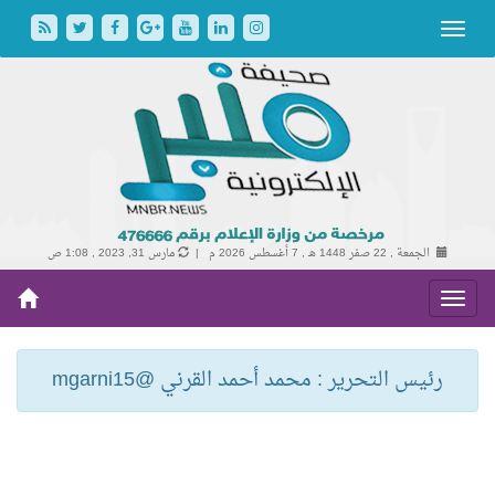
الجمعة , 22 صفر 1448 هـ ,
7 أغسطس 2026 م |
مارس 31, 2023 , 1:08 ص
رئيس التحرير : محمد أحمد القرني @mgarni15