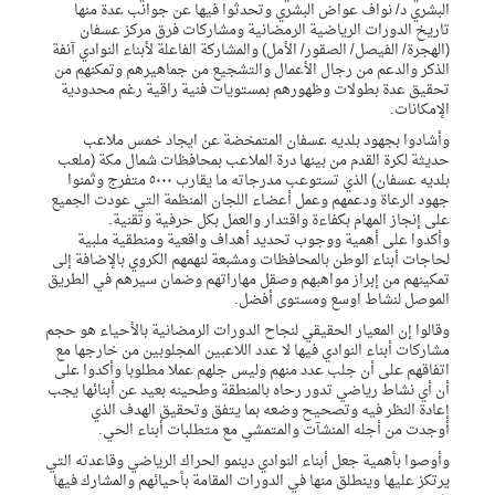
البشري د/ نواف عواض البشري وتحدثوا فيها عن جوانب عدة منها
تاريخ الدورات الرياضية الرمضانية ومشاركات فرق مركز عسفان
(الهجرة/ الفيصل/ الصقور/ الأمل) والمشاركة الفاعلة لأبناء النوادي آنفة
الذكر والدعم من رجال الأعمال والتشجيع من جماهيرهم وتمكنهم من
تحقيق عدة بطولات وظهورهم بمستويات فنية راقية رغم محدودية
الإمكانات.
وأشادوا بجهود بلديه عسفان المتمخضة عن ايجاد خمس ملاعب
حديثة لكرة القدم من بينها درة الملاعب بمحافظات شمال مكة (ملعب
بلديه عسفان) الذي تستوعب مدرجاته ما يقارب ٥٠٠٠ متفرج وثمنوا
جهود الرعاة ودعمهم وعمل أعضاء اللجان المنظمة التي عودت الجميع
على إنجاز المهام بكفاءة واقتدار والعمل بكل حرفية وتقنية.
وأكدوا على أهمية ووجوب تحديد أهداف واقعية ومنطقية ملبية
لحاجات أبناء الوطن بالمحافظات ومشبعة لنهمهم الكروي بالإضافة إلى
تمكينهم من إبراز مواهبهم وصقل مهاراتهم وضمان سيرهم في الطريق
الموصل لنشاط اوسع ومستوى أفضل.
وقالوا إن المعيار الحقيقي لنجاح الدورات الرمضانية بالأحياء هو حجم
مشاركات أبناء النوادي فيها لا عدد اللاعبين المجلوبين من خارجها مع
اتفاقهم على أن جلب عدد منهم وليس جلهم عملا مطلوبا وأكدوا على
أن أي نشاط رياضي تدور رحاه بالمنطقة وطحينه بعيد عن أبنائها يجب
إعادة النظر فيه وتصحيح وضعه بما يتفق وتحقيق الهدف الذي
أوجدت من أجله المنشآت والمتمشي مع متطلبات أبناء الحي.
وأوصوا بأهمية جعل أبناء النوادي دينمو الحراك الرياضي وقاعدته التي
يرتكز عليها وينطلق منها في الدورات المقامة بأحيائهم والمشارك فيها