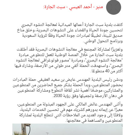
منبر - أحمد العيسي - سبت الجارة:
كثفت بلدية سبت الجارة أعمالها الميدانية لمعالجة‎ التشوه البصري
لتحسين جودة الحياة والقضاء على التشوهات البصرية، وخلق مناخ
صديق للبيئة، تطبيقًا لمبادرات جودة الحياة وفقًا للرؤية السعودية
وبرنامج التحول الوطني.
وتعزيزًا لمشاركة المجتمع في معالجة التشوهات البصرية فقد أطلقت
بلدية سبت الجارة من خلال المنصة الوطنية للعمل للتطوعي مبادرة
“معالجة التشوه البصري”، ومبادرة “مصور فوتوغرافي لمعالجة التشوه
البصري”، واستهدفت الحملة ألفي متر طولي من الأرصفة، وشارك فيها
أكثر من 40 متطوعًا.
ودشن رئيس البلدية المهندس عايض بن سعيد العفيفي حملة المبادرات
بحضور المتطوعين، وبدأ الحملة بشكر جميع الحاضرين من المتطوعين
والمشاركين، موضحًا أهمية نشر ثقافة التطوع ومشاركة المتطوعين
في دهان الأرصفة وتجميلها وفق رؤية 2030.
وأثنى المهندس عائض المالكي على الجهود المبذولة من المتطوعين،
معبرًا عن إيمانه بدورهم كشريك مهم في تحسين الخدمات البلدية،
ولافتًا إلى وجود العديد من الملاحظات التي تتطلع البلدية لمشاركة
المتطوعين والمساهمة في معالجتها.