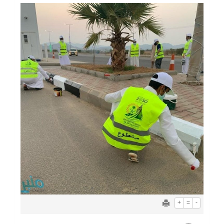
+
=
-