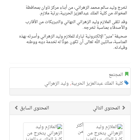
تخرج وليد سالم محمد الزهراني، من أبناء مركز ناوان بمحافظة
المخواة، من كلية الملك عبدالعزيز الحربية، برتبة ملازم.
وقد تلقى الملازم وليد الزهراني التهاني والتبريكات من الأقارب
والأصدقاء بمناسبة تخرجه.
صحيفة “منبر” الإلكترونية تبارك للملازم وليد الزهراني وأسرته بهذه
المناسبة، سائلين الله تعالى أن تكون عونًا له لخدمة دينه ووطنه
وقيادته.
المجتمع
كلية الملك عبدالعزيز الحربية
,
وليد الزهراني
المحتوى التالي
المحتوى السابق
أكثر
من