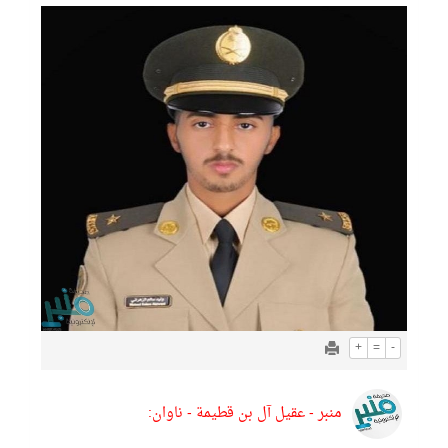
+
=
-
منبر - عقيل آل بن قطيمة - ناوان: