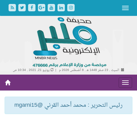
السبت , 23 صفر 1448 هـ ,
8 أغسطس 2026 م |
يونيو 21, 2021 , 10:34 ص
رئيس التحرير : محمد أحمد القرني @mgarni15