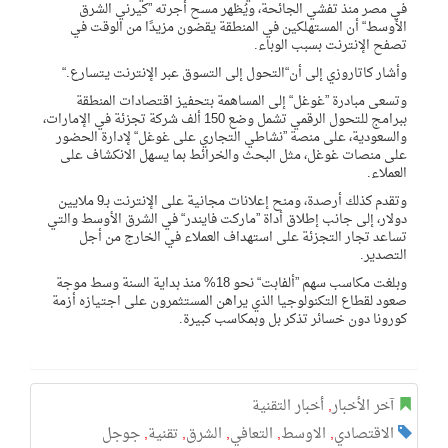
في مصر منذ تفشي الجائحة، ويُظهر مسح أجرته ”كيرني الشرق
الأوسط“ أن المستهلكين في المنطقة يقضون مزيدًا من الوقت في
تصفح الإنترنت بسبب الوباء.
وأشار كاتاروزي إلى أن“التحول إلى التسوق عبر الإنترنت يتسارع.“
وتسعى مبادرة ”غوغل“ إلى المساهمة بتحفيز اقتصادات المنطقة
ببرامج للتحول الرقمي تشمل وضع 150 ألف شركة تجزئة في الإمارات،
والسعودية، على منصة ”نشاطي التجاري على غوغل“ لإدارة الحضور
على منصات غوغل، مثل البحث والخرائط بما يسهل الانكشاف على
العملاء.
وتقدم كذلك أرصدة، ومنح إعلانات مجانية على الإنترنت بـ9 ملايين
دولار، إلى جانب إطلاق أداة ”ماركت فايندر“ في الشرق الأوسط والتي
تساعد تجار التجزئة على استهداف العملاء في الخارج من أجل
التصدير.
وبلغت مكاسب سهم ”ألفابت“ نحو 18% منذ بداية السنة وسط موجة
صعود لقطاع التكنولوجيا الذي يراهن المستثمرون على اجتيازه أزمة
كورونا دون خسائر تذكر بل وبمكاسب كبيرة.
آخر الأخبار
,
أخبار التقنية
الاقتصادي
,
الاوسط
,
التعافي
,
الشرق
,
تقنية
,
جوجل