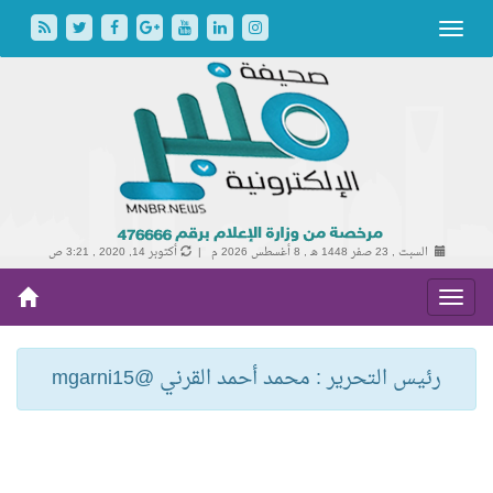
السبت , 23 صفر 1448 هـ ,
8 أغسطس 2026 م |
أكتوبر 14, 2020 , 3:21 ص
رئيس التحرير : محمد أحمد القرني @mgarni15