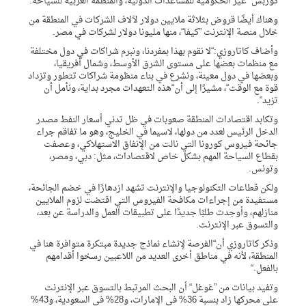
كوربس“ غير الحكومية للمساعدات الدولية، والمنظمة العربية للسياحة.
وهناك أيضًا قروض بثلاثة ملايين دولار لآلاف الشركات في المنطقة من
خلال منصة الإنترنت ”كيفا“، منها مليونا دولار لشركات في مصر.
وأضاف كاتاروزي:“لا نقوم بهذا بمفردنا، ونبرم شراكات في دول مختلفة
مع منظمات بعضها على مستوى الشرق الأوسط، وشمال أفريقيا،
وبعضها في دول معينة، ونشرع في بناء منظومة شراكات تتطور وتزداد
قوة مع الوقت“، مشيرًا إلى أن“هذه التعهدات مجرد بداية، ونأمل أن
تزيد“.
وتكابد اقتصادات المنطقة صعوبات في ظل تدني أسعار النفط مصدر
الدخل الرئيس لعدد من دولها، لاسيما في الخليج، وهو ما تفاقم جراء
جائحة فيروس كورونا التي نالت من الإنفاق الاستهلاكي، وعصفت
بقطاع السياحة المهم بشكل خاص لاقتصادات، مثل: دبي، ومصر،
وتونس.
ولكن قطاعات التكنولوجيا والإنترنت تشهد ازدهارًا في خضم الجائحة،
مستفيدة من إجراءات مكافحة الفيروس التي اقتضت لزوم الملايين
منازلهم، وأوجدت طلبًا جديدًا على تطبيقات العمل والدراسة عن بعد،
والتسوق عبر الإنترنت.
وذكر كاتاروزي أن“الفرصة لإنشاء نماذج جديدة مبتكرة متوافرة هنا في
المنطقة، لأنه في مناطق أخرى العديد من اللاعبين رسخوا أقدامهم
بالفعل.“
وتفيد بيانات من ”غوغل“ أن البحث المرتبط بالتسوق عبر الإنترنت
على محركها زاد بنسبة 36% في الإمارات، و28% في السعودية، و43%