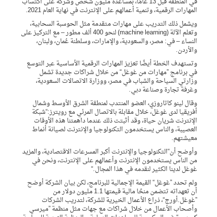
في المنطقة قبل 13 عامًا، بمساعدة مليون شخص وشركة على اكتساب
المهارات الرقمية، وتنمية أعمالهم على الإنترنت في نهاية العام 2021.
ويشمل ذلك التدريب على مهارات متقدمة مثل الحوسبة السحابية،
وتعلم الآلة (machine learning) لنحو 400 ألف مطور – مع التركيز على
النساء – في: مصر، والسعودية، والإمارات، وسلطنة عُمان، ولبنان،
والأردن.
وتستهدف الخطة أيضًا تعزيز المهارات الرقمية الأساسية عبر التوسع
في برنامج ”مهارات من غوغل“ من خلال شراكات جديدة تشمل
وزارتي السياحة والشباب في مصر، ووزارة الاتصالات السعودية،
وغرفة تجارة وصناعة دبي.
وقال لينو كاتاروزي، العضو المنتدب لمنطقة الشرق الأوسط وشمال
أفريقيا لدى غوغل، خلال مقابلة بالاتصال المرئي مع رويترز:“شبكة
الإنترنت شريان حياة، وقد أثبتت ذلك عندما داهمتنا هذه الأوقات
العصيبة، والناس يستخدمون التكنولوجيا والإنترنت لصيانة أنماط
معيشتهم.
وأوضح أن“التكنولوجيا والإنترنت أكبر المسرعات الاقتصادية، والمزيد
من الناس يستخدمون الإنترنت وأعمالهم على الإنترنت، ونحن في
غوغل لدينا الكثير لنقدمه في هذا المجال.“
ولم تحدد ”غوغل“ القيمة الإجمالية للبرنامج، لكن بيان الشركة أوضح
أن تعهداته تتضمن منحًا مالية قيمتها 1.1 مليون دولار من
”غوغل.أورج“، ذراع الأعمال الخيرية للشركة، لتدريب الشركات
وأصحاب الأعمال من خلال شراكات مع جهات مثل منظمة ”ميرسي