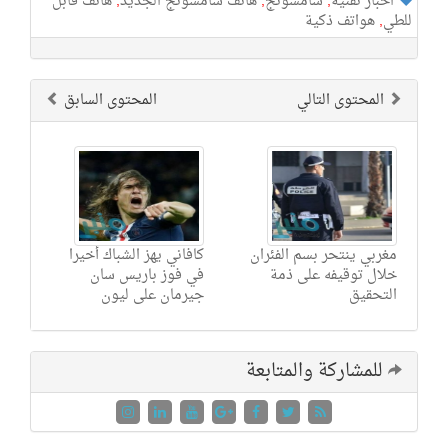
اخبار تقنية
,
سامسونج
,
هاتف سامسونج الجديد
,
هاتف قابل
للطي
,
هواتف ذكية
المحتوى التالي
المحتوى السابق
مغربي ينتحر بسم الفئران
كافاني يهز الشباك أخيرا
خلال توقيفه على ذمة
في فوز باريس سان
التحقيق
جيرمان على ليون
للمشاركة والمتابعة