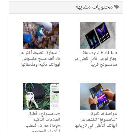
محتويات مشابهة
Galaxy Z Fold Tab..
“التجارة” تضبط أكثر من
جهاز لوحي قابل للطي من
35 ألف منتج مغشوش
سامسونج قريباً‎
لهواتف ذكية وملحقاتها
مواصفاته نادرة..
«سامسونج» تُطلق
“سامسونغ” تكشف عن
العلامات الذكية
الهاتف الأغلى في تاريخها
«SmartTag» لتعقب
الأشياء المفقودة