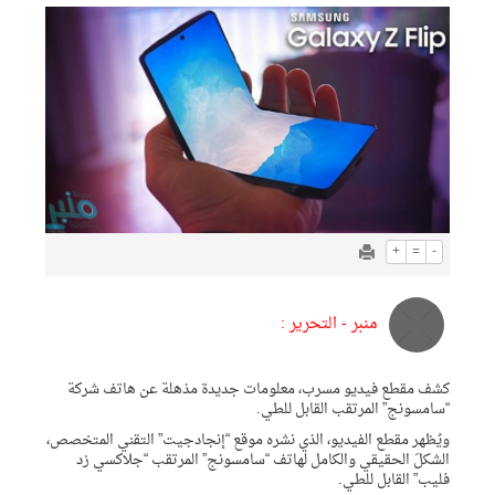
+
=
-
منبر - التحرير :
كشف مقطع فيديو مسرب، معلومات جديدة مذهلة عن هاتف شركة
“سامسونج” المرتقب القابل للطي.
ويُظهر مقطع الفيديو، الذي نشره موقع “إنجادجيت” التقني المتخصص،
الشكلَ الحقيقي والكامل لهاتف “سامسونج” المرتقب “جلاكسي زد
فليب” القابل للطي.