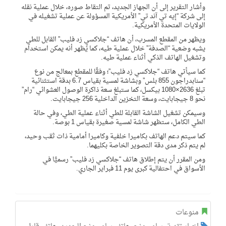
وأشار التقرير إلى أن الجهاز الجديد، تم التقاط صوره، خلال عملية نقله
إلى شركة “إيه تي آند تي” الأمريكية المسؤولة عن عملية تشغيله في
الولايات المتحدة الأمريكية.
ويظهر من المقطع المسرب، أن هاتف “جلاكسي زد فليب” القابل للطي
يشبه وضعية “الصدفة” خلال عملية طيه، كما يُظهر أنه يمكن استخدام
وتشغيل الهاتف الذكي أثناء عملية طيه.
كما سيأتي هاتف “جلاكسي زد فليب”؛ وفقًا للمقطع بمعالج من نوع
“سنابدراجون 855 بلس” وبشاشة لمسية بقياس 6.7 بدقة استثنائية
تبلغ 2636×1080 بيكسل، كما ستبلغ سعة ذاكرة الوصول العشوائي “رام”
نحو 8 جيجابايت، وسعة التخزين الداخلية 256 جيجابايت.
وسيمكن تشغيل الشاشة القابلة للطي أثناء عملية الطي، وفي حالة
الطي الكامل، ستظهر شاشة لمسية صغيرة بقياس 1 بوصة.
كما سيتم دعم الهاتف بكاميرا خلفية وكاميرا أمامية ذات ثقب وحيد،
لم يتم ذكر مدى دقة التصوير الخاصة بكليهما.
ومن المقرر أن يتم إطلاق هاتف “جلاكسي زد فليب” رسميًّا في
الأسواق في احتفالية كبرى يوم 11 فبراير الجاري.
منوعات