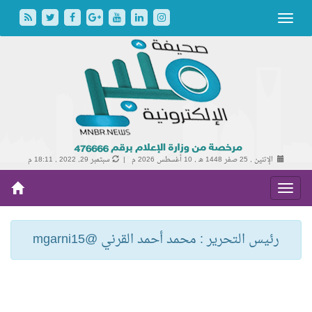
الإثنين , 25 صفر 1448 هـ ,
10 أغسطس 2026 م |
سبتمبر 29, 2022 , 18:11 م
رئيس التحرير : محمد أحمد القرني @mgarni15