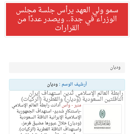
سمو ولي العهد يرأس جلسة مجلس
الوزراء في جدة.. ويصدر عددًا من
القرارات
وديان
أرشيف الوسم :
وديان
رابطة العالم الإسلامي تُدين استهداف إيران
الناقلتين السعودية (وديان) والقطرية (الركيات)
منبر - واس
أدانت رابطةُ العالم الإسلامي
-باستنكارٍ شديدٍ- استهدافَ الجمهورية
الإسلامية الإيرانية الناقلةَ السعوديةَ
(وديان) خلالَ عبورها مضيقَ هُرمز،
واستهدافَ الناقلة القطرية (الركيات).