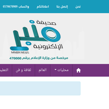
نحن
إتصل بنا
اعلاناتكم
واتساب 0570670909
محليات
العالم
ثقافة و فن
التعلي