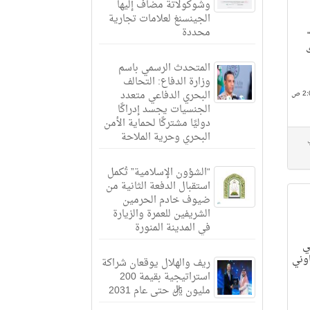
وشوكولاتة مضاف إليها
الجينسنغ لعلامات تجارية
محددة
صالات (GSR25)"
المتحدث الرسمي باسم
وزارة الدفاع: التحالف
البحري الدفاعي متعدد
الجنسيات يجسد إدراكًا
دوليًا مشتركًا لحماية الأمن
البحري وحرية الملاحة
“الشؤون الإسلامية” تُكمل
استقبال الدفعة الثانية من
ضيوف خادم الحرمين
الشريفين للعمرة والزيارة
في المدينة المنورة
ي
اوني
ريف والهلال يوقعان شراكة
استراتيجية بقيمة 200
مليون ريال حتى عام 2031