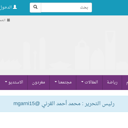
الدخول 
الخميس , 21
م
رياضة
المقالات
مجتمعنا
مغردون
الاستديو
رئيس التحرير : محمد أحمد القرني @mgarni15