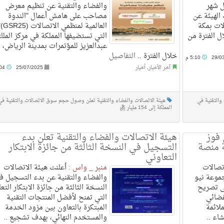
ل شهر
والفضاء والتقنية عن تنظيم معرض
. وكشفت الهيئة عن
مصاحب على هامش أعمال "الندوة
ات بمكة
العالمية لمنظمي الات
ال الفترة من
التي تستضيفها المملكة في مركز الملك
عبدالعزيز للمؤتمرات بمدينة الرياض،
خلال الفترة ..
التفاصيل
29/0
5:10 م
آخر الأخبار
,
أخبار
25/07/2025
2:04 ص
والتقنية في
هيئة الاتصالات والفضاء والتقنية تعلن وصول حجم سوق الاتصالات والتقنية في
المملكة إلى 154 مليار ريال
 فوز
هيئة الاتصالات والفضاء والتقنية تعلن بدء
 منصة
التسجيل في النسخة الثالثة من جائزة الابتكار
التعاوني
تصالات
منبر _ واس :
أعلنت هيئة الاتصالات
جموعة نيو
والفضاء والتقنية عن بدء التسجيل ف
ى تصريح
النسخة الثالثة من جائزة الابتكار التع
فضائي
التي تمنح لأفضل المنتجات التقنية
لائمة
المبتكرة بالتعاون بين مزود الخدمة
اء ..
والمستخدم النهائي، بهدف تشجيع ..