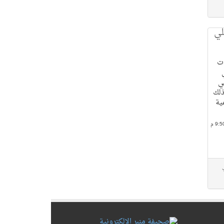
لي
ات
ي
ذلك
لمية