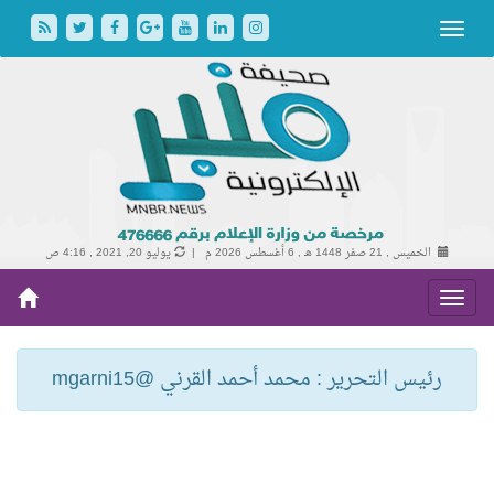
الخميس , 21 صفر 1448 هـ ,
6 أغسطس 2026 م |
يوليو 20, 2021 , 4:16 ص
رئيس التحرير : محمد أحمد القرني @mgarni15