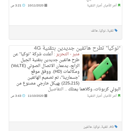
آخر الأخبار
,
أخبار التقنية
10/11/2020
3:21 ص
تقنية
,
نوكيا
,
هاتف
“نوكيا” تطرح هاتفين جديدين بتقنية 4G
منبر - التحرير :
أعلنت شركة ”نوكيا“ عن
طرح هاتفين جديدين بتقنية الجيل
الرابع، يدعمان الاتصال الصوتي (VoLTE)
ومكالمات (HD). ووفق موقع
”جسمارينا“، تم تصميم الهاتفين
(225،215) بهيكل خارجي مصنوع من
البولي كربونات، وكلاهما يمتلك ..
التفاصيل
آخر الأخبار
,
أخبار التقنية
11/10/2020
3:43 ص
4G
,
تقنية
,
نوكيا
,
هاتفين