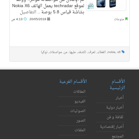
لموقع techradar يعمل الهاتف Nokia X6
بشاشة قياس 5.8 بوصة ..
التفاصيل
منوعات
20/05/2018
4:13 ص
x6
,
nokia
,
الغطاء
,
تعرف
,
تكشف
,
عليها
,
عن
,
مواصفات
,
نوكيا
الأقسام
الأقسام الفرعية
الرئيسية
المقالات
أخبار
الفيديو
أخبار دولية
الصوتيات
ثقافة و فن
الصور
أخبار إقتصادية
الملفات
المجتمع