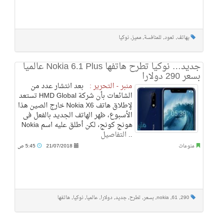
بهاتف
,
تعود
,
للمنافسة
,
مميز
,
نوكيا
جديد… نوكيا تطرح هاتفها Nokia 6.1 Plus عالميا
بسعر 290 دولارا
منبر - التحرير :
بعد انتشار عدد من
الشائعات بأن شركة HMD Global تستعد
لإطلاق هاتف Nokia X6 خارج الصين هذا
الأسبوع، ظهر الهاتف الجديد بالفعل فى
هونج كونج، لكن أطلق عليه اسم Nokia
..
التفاصيل
منوعات
21/07/2018
5:45 ص
290
,
61
,
nokia
,
بسعر
,
تطرح
,
جديد
,
دولارا
,
عالميا
,
نوكيا
,
هاتفها