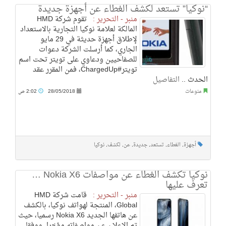
“نوكيا” تستعد لكشف الغطاء عن أجهزة جديدة
منبر - التحرير :
تقوم شركة HMD
المالكة لعلامة نوكيا التجارية بالاستعداد
لإطلاق أجهزة حديثة في 29 مايو
الجاري، كما أرسلت الشركة دعوات
للصفاحيين ودعاوي على تويتر تحت اسم
تويتر#ChargedUp، فمن المقرر عقد
الحدث ..
التفاصيل
منوعات
28/05/2018
2:02 ص
أجهزة
,
الغطاء
,
تستعد
,
جديدة
,
عن
,
لكشف
,
نوكيا
نوكيا تكشف الغطاء عن مواصفات Nokia X6 …
تعرف عليها
منبر - التحرير :
قامت شركة HMD
Global، المنتجة لهواتف نوكيا، بالكشف
عن هاتفها الجديد Nokia X6 رسميا، حيث
تم الإعلان عن مواصفاته مؤخرا. ووفقا