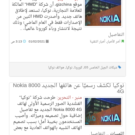
موقع gizchina، أن شركة ”HMD“ المالكة
للعلامة التجارية، نوكيا، تستعد لإطلاق
هاتف جديد. وأصدرت HMD اثنين من
الإصدارات فقط في العام الماضي؛ وذلك
نتيجة لانتشار وباء كورونا عالمياً، ..
التفاصيل
آخر الأخبار
,
أخبار التقنية
01/02/2021
3:13 ص
شبكات الجيل الخامس G5
,
كورونا
,
نوكيا
,
هواتف نوكيا
نوكيا تكشف رسميًا عن هاتفها الجديد Nokia 8000
4G
منبر - التحرير:
طرحت شركة ”نوكيا“
الفنلندية الصور الرسمية الأولى لهاتف
Nokia 8000 4G الجديد مع تفاصيل
إضافية حول تصميمه وميزاته. وأصيب
المستخدمون بخيبة أمل؛ بسبب تصميم
الهاتف الشبيه بالهواتف العادية مع بعض
اللمسات ..
التفاصيل