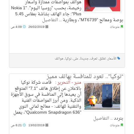
هواتف بمواصفات ممتازة وأسعار
رخيصة، بحسب "روسيا اليوم". "Nokia 1
Plus": جاء الهاتف بشاشة بمقاس 5.45
بوصة ومعالج "MT6739"، وبطارية ..
التفاصيل
منوعات
26/02/2019
4:09 ص
الأسعار
,
تطلق
,
تعرف
,
جديدة
,
على
,
نوكيا
,
هواتف
“نوكيا”.. تعود للمنافسة بهاتف مميز
منبر - التحرير :
قامت شركة نوكيا
بالاعلان عن إطلاق هاتف "7.1" المتوقع
أن يعيدها إلى المنافسة في سوق الأجهزة
الذكية. ومن أبرز المواصفات الفنية
والتقنية للهاتف: - معالج ثماني النوى
"Qualcomm Snapdragon 636"، يعمل
بتردد ..
التفاصيل
منوعات
13/02/2019
6:21 ص