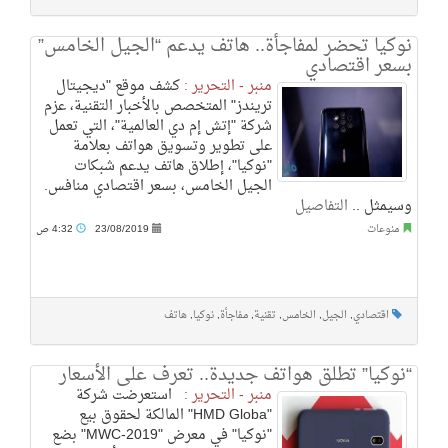
نوكيا تحضر لمفاجأة.. هاتف يدعم “الجيل الخامس”
بسعر اقتصادي
منبر - التحرير :
كشف موقع "ديجيتال
تريندز" المتخصص بالأخبار التقنية، عزم
شركة "إتش إم دي العالمية"، التي تعمل
على تطوير وتسويق هواتف بعلامة
"نوكيا"، إطلاق هاتف يدعم شبكات
الجيل الخامس، بسعر اقتصادي منافس.
وسيمثل ..
التفاصيل
منوعات
23/08/2019
4:32 ص
اقتصادي
,
الجيل
,
الخامس
,
تقنية
,
مفاجأة
,
نوكيا
,
هاتف
“نوكيا” تطلق هواتف جديدة.. تعرف على الأسعار
منبر - التحرير :
استعرضت شركة
"HMD Globa" المالكة لحقوق بيع
"نوكيا" في معرض "MWC-2019" بضع