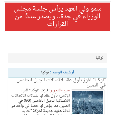
سمو ولي العهد يرأس جلسة مجلس
الوزراء في جدة.. ويصدر عددًا من
القرارات
نوكيا
أرشيف الوسم :
نوكيا
“نوكيا” تفوز بأول عقد لاتصالات الجيل الخامس
في الصين
منبر -التحرير:
فازت ”نوكيا“ اليوم
الإثنين، بأول عقد لها لشبكات الاتصالات
اللاسلكية للجيل الخامس (5G) في
الصين، مما يؤمن لها حصة في واحد من
ثلاثة عقود جديدة لشركة ”تشاينا