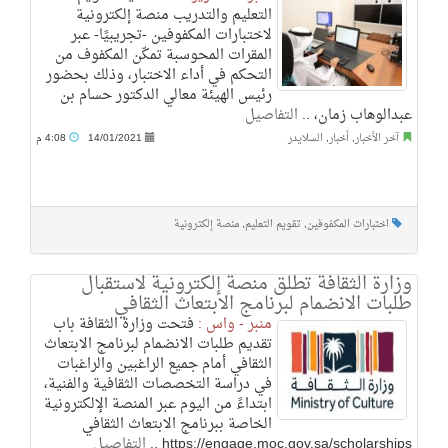
التعليم والتدريب منصة إلكترونية
لاختبارات المكفوفين -تجريبيًا- عبر
المقرات المحوسبة تمكّن المكفوف من
التحكم في أداء الاختبار، وذلك بحضور
رئيس الهيئة معالي الدكتور حسام بن
عبدالوهاب زمان، ..
التفاصيل
آخر الأخبار
,
أخبار
,
السلايدر
14/01/2021
4:08 م
اختبارات المكفوفين
,
تقويم التعليم
,
منصة إلكترونية
وزارة الثقافة تطلق منصة إلكترونية لاستقبال
طلبات الانضمام لبرنامج الابتعاث الثقافي
منبر - واس :
فتحت وزارة الثقافة باب
تقديم طلبات الانضمام لبرنامج الابتعاث
الثقافي أمام جميع الراغبين والراغبات
في دراسة التخصصات الثقافية والفنية،
ابتداءً من اليوم عبر المنصة الإلكترونية
الخاصة ببرنامج الابتعاث الثقافي
https://engage.moc.gov.sa/scholarships ..
التفاصيل