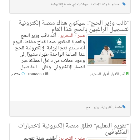
الحجاج
,
شركة الزمازمة
,
عبوات زمزم
,
منصة إلكترونية
“نائب وزير الحج”: سيكون هناك منصة إلكترونية
لتسجيل الراغبين بالحج هذا العام
منبر - التحرير :
أكد نائب وزير الحج
والعمرة الدكتور عبد الفتاح مشاط، اليوم
أنه سيتم فتح البوابة الإلكترونية للحج
غدا الساعة الواحدة ظهرا، مشيرًا إلى
وجود حملات من داخل المملكة عبر
المسار الإلكتروني. وقال ..
التفاصيل
آخر الأخبار
,
أخبار
,
السلايدر
12/06/2021
2:57 م
منصة إلكترونية
,
وزير الحج
“تقويم التعليم” تطلق منصة إلكترونية لاختبارات
المكفوفين
منبر - التحرير:
أطلقت هيئة تقويم