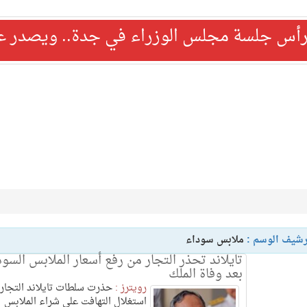
رأس جلسة مجلس الوزراء في جدة.. ويصدر عدد
رشيف الوسم :
ملابس سوداء
تايلاند تحذر التجار من رفع أسعار الملابس السود
بعد وفاة الملك
رويترز :
حذرت سلطات تايلاند التجار
استغلال التهافت على شراء الملابس