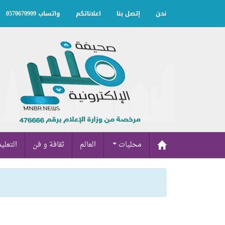
نحن
إتصل بنا
اعلاناتكم
واتساب 0570670909
محليات
العالم
ثقافة و فن
التعلي