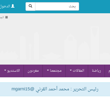
الدخول 
الجمعة , 22
م
رياضة
المقالات
مجتمعنا
مغردون
الاستديو
رئيس التحرير : محمد أحمد القرني @mgarni15