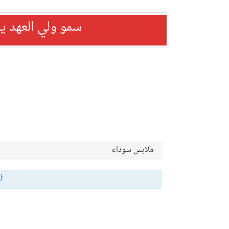
سمو ولي العهد ي
ملابس سوداء
أ