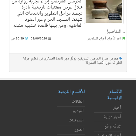
الحرمين الشريفين إثراء تجربة زواره من
خلال عرض مقتنيات تاريخية نادرة
تجسد مراحل التطوير والخدمات التي
شهدها المسجد الحرام عبر العقود
الماضية، ومن بينها قاعدة خشبية مثبتة
..
التفاصيل
آخر الأخبار
,
أخبار
,
السلايدر
03/06/2026
10:39 ص
معرض عمارة الحرمين الشريفين يُوثِّق دور قاعدة العسكري في تنظيم حركة
الطواف حول الكعبة المشرفة
الأقسام
الأقسام الفرعية
الرئيسية
المقالات
أخبار
الفيديو
أخبار دولية
الصوتيات
ثقافة و فن
الصور